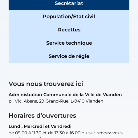
Secrétariat
Population/Etat civil
Recettes
Service technique
Service de régie
Vous nous trouverez ici
Administration Communale de la Ville de Vianden
Administration Communale de la Ville de Vianden
Administration Communale de la Ville de Vianden
Administration Communale de la Ville de Vianden
Atelier Communal de la Ville de Vianden
pl. Vic. Abens, 29 Grand-Rue, L-9410 Vianden
pl. Vic. Abens, 29 Grand-Rue, L-9410 Vianden
pl. Vic. Abens, 29 Grand-Rue, L-9410 Vianden
pl. Vic. Abens, 29 Grand-Rue, L-9410 Vianden
30, rue Neugarten, L-9422 Vianden
Horaires d’ouvertures
Lundi, Mercredi et Vendredi
Lundi, Mercredi et Vendredi
uniquement sur rendez-vous
uniquement sur rendez-vous
uniquement sur rendez-vous
de 09.00 à 11.30 et de 13.30 à 16.00 ou sur rendez-vous
de 09.00 à 11.30 et de 13.30 à 16.00 ou sur rendez-vous