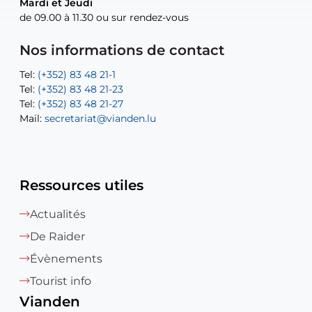
Mardi et Jeudi
Mardi et Jeudi
de 09.00 à 11.30 ou sur rendez-vous
de 09.00 à 11.30 ou sur rendez-vous
Tel:
Mail:
Tel:
(+352) 83 48 21-24
(+352) 83 48 21-51
aisha.abdullah@vianden.lu
Mail:
Tel:
Tel:
(+352) 83 48 21-31
Permanence (Fuite d’eau) : 83 48 21 61
recette@vianden.lu
Nos informations de contact
Mail:
Mail:
jos.coremans@vianden.lu
atelier@vianden.lu
Tel:
Tel:
(+352) 83 48 21-1
(+352) 83 48 21-20
Tel:
Tel:
(+352) 83 48 21-23
(+352) 83 48 21-22
Tel:
Mail:
(+352) 83 48 21-27
sofia.carvalho@vianden.lu
Mail:
Mail:
secretariat@vianden.lu
diane.storn@vianden.lu
Ressources utiles
Actualités
De Raider
Évènements
Tourist info
Vianden