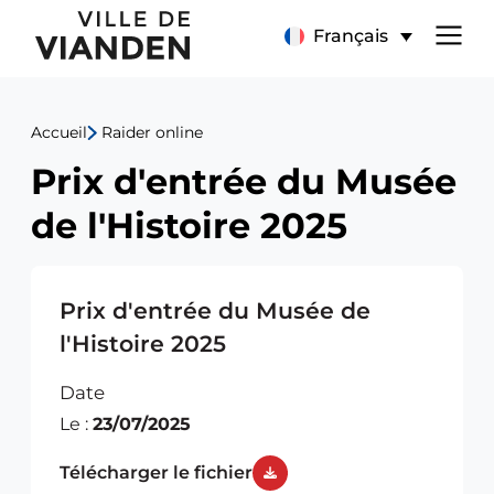
Prix
Menu
Français
d'entrée
de
du
Accueil
Raider online
navigation
Musée
Prix d'entrée du Musée
principal
de
de l'Histoire 2025
l'Histoire
2025
Prix d'entrée du Musée de
l'Histoire 2025
Date
Le :
23/07/2025
Télécharger le fichier