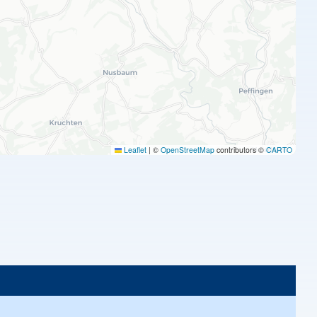
Leaflet
|
©
OpenStreetMap
contributors ©
CARTO