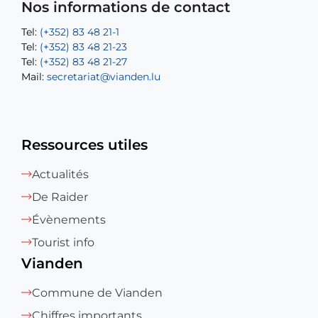
Mail:
Tel:
Tel:
(+352) 83 48 21-31
Permanence (Fuite d’eau) : 83 48 21 61
recette@vianden.lu
Nos informations de contact
Mail:
Mail:
jos.coremans@vianden.lu
atelier@vianden.lu
Tel:
Tel:
(+352) 83 48 21-1
(+352) 83 48 21-20
Tel:
Tel:
(+352) 83 48 21-23
(+352) 83 48 21-22
Tel:
Mail:
(+352) 83 48 21-27
sofia.carvalho@vianden.lu
Mail:
Mail:
secretariat@vianden.lu
diane.storn@vianden.lu
Ressources utiles
Actualités
De Raider
Évènements
Tourist info
Vianden
Commune de Vianden
Chiffres importants