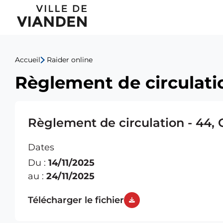
Règlement
Menu
de
de
circulation
Accueil
Raider online
navigation
-
Règlement de circulati
principal
44,
Grand-
Règlement de circulation - 44,
rue
Dates
Du :
14/11/2025
au :
24/11/2025
Télécharger le fichier