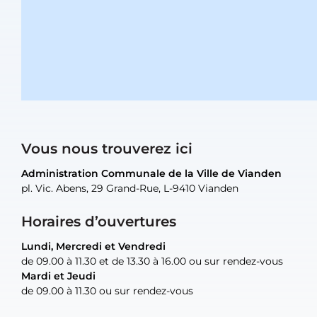
Vous nous trouverez ici
Administration Communale de la Ville de Vianden
Administration Communale de la Ville de Vianden
Administration Communale de la Ville de Vianden
Administration Communale de la Ville de Vianden
Atelier Communal de la Ville de Vianden
pl. Vic. Abens, 29 Grand-Rue, L-9410 Vianden
pl. Vic. Abens, 29 Grand-Rue, L-9410 Vianden
pl. Vic. Abens, 29 Grand-Rue, L-9410 Vianden
pl. Vic. Abens, 29 Grand-Rue, L-9410 Vianden
30, rue Neugarten, L-9422 Vianden
Horaires d’ouvertures
Lundi, Mercredi et Vendredi
Lundi, Mercredi et Vendredi
uniquement sur rendez-vous
uniquement sur rendez-vous
uniquement sur rendez-vous
de 09.00 à 11.30 et de 13.30 à 16.00 ou sur rendez-vous
de 09.00 à 11.30 et de 13.30 à 16.00 ou sur rendez-vous
Mardi et Jeudi
Mardi et Jeudi
de 09.00 à 11.30 ou sur rendez-vous
de 09.00 à 11.30 ou sur rendez-vous
Tel:
Mail:
Tel:
(+352) 83 48 21-24
(+352) 83 48 21-51
aisha.abdullah@vianden.lu