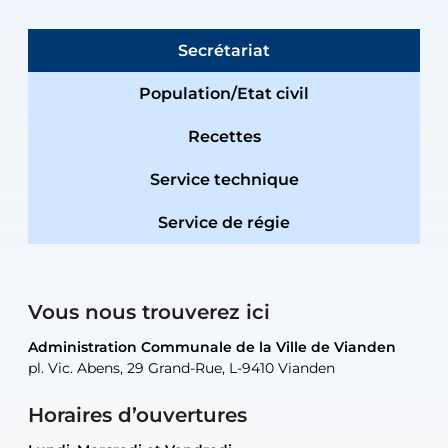
Secrétariat
Population/Etat civil
Recettes
Service technique
Service de régie
Vous nous trouverez ici
Administration Communale de la Ville de Vianden
Administration Communale de la Ville de Vianden
Administration Communale de la Ville de Vianden
Administration Communale de la Ville de Vianden
Atelier Communal de la Ville de Vianden
pl. Vic. Abens, 29 Grand-Rue, L-9410 Vianden
pl. Vic. Abens, 29 Grand-Rue, L-9410 Vianden
pl. Vic. Abens, 29 Grand-Rue, L-9410 Vianden
pl. Vic. Abens, 29 Grand-Rue, L-9410 Vianden
30, rue Neugarten, L-9422 Vianden
Horaires d’ouvertures