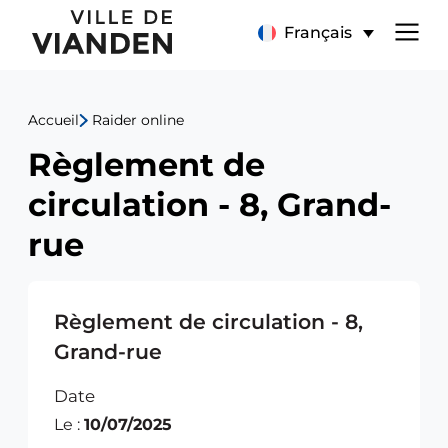
Règlement
Menu
Français
de
de
circulation
Accueil
Raider online
navigation
-
Règlement de
principal
8,
circulation - 8, Grand-
Grand-
rue
rue
Règlement de circulation - 8,
Grand-rue
Date
Le :
10/07/2025