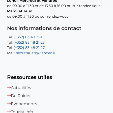
Lundi, Mercredi et Vendredi
Lundi, Mercredi et Vendredi
uniquement sur rendez-vous
uniquement sur rendez-vous
uniquement sur rendez-vous
de 09.00 à 11.30 et de 13.30 à 16.00 ou sur rendez-vous
de 09.00 à 11.30 et de 13.30 à 16.00 ou sur rendez-vous
Mardi et Jeudi
Mardi et Jeudi
de 09.00 à 11.30 ou sur rendez-vous
de 09.00 à 11.30 ou sur rendez-vous
Tel:
Mail:
Tel:
(+352) 83 48 21-24
(+352) 83 48 21-51
aisha.abdullah@vianden.lu
Mail:
Tel:
Tel:
(+352) 83 48 21-31
Permanence (Fuite d’eau) : 83 48 21 61
recette@vianden.lu
Nos informations de contact
Mail:
Mail:
jos.coremans@vianden.lu
atelier@vianden.lu
Tel:
Tel:
(+352) 83 48 21-1
(+352) 83 48 21-20
Tel:
Tel:
(+352) 83 48 21-23
(+352) 83 48 21-22
Tel:
Mail:
(+352) 83 48 21-27
sofia.carvalho@vianden.lu
Mail:
Mail:
secretariat@vianden.lu
diane.storn@vianden.lu
Ressources utiles
Actualités
De Raider
Évènements
Tourist info