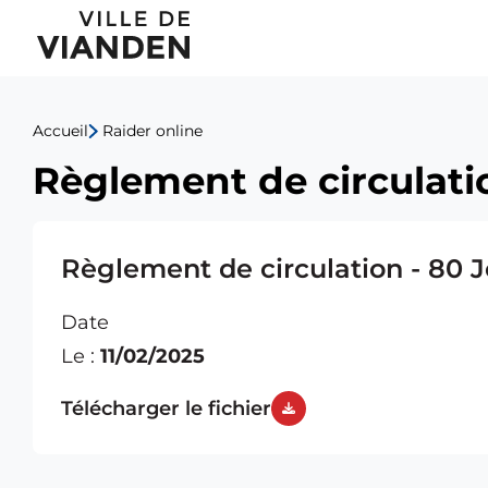
Règlement
Menu
de
de
circulation
Accueil
Raider online
navigation
-
Règlement de circulati
principal
80
Jor
Règlement de circulation - 80 
Befréiung
Date
Le :
11/02/2025
Télécharger le fichier