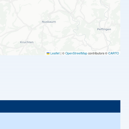
Leaflet
|
©
OpenStreetMap
contributors ©
CARTO