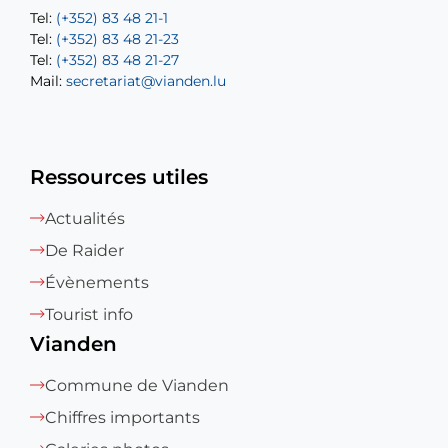
Tel:
Tel:
(+352) 83 48 21-1
(+352) 83 48 21-20
Tel:
Tel:
(+352) 83 48 21-23
(+352) 83 48 21-22
Tel:
Mail:
(+352) 83 48 21-27
sofia.carvalho@vianden.lu
Mail:
Mail:
secretariat@vianden.lu
diane.storn@vianden.lu
Ressources utiles
Actualités
De Raider
Évènements
Tourist info
Vianden
Commune de Vianden
Chiffres importants