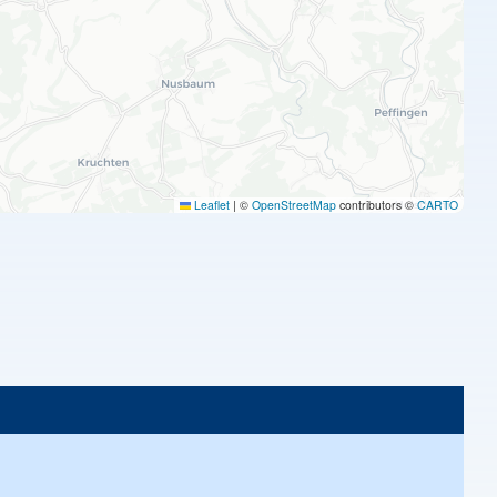
Leaflet
|
©
OpenStreetMap
contributors ©
CARTO