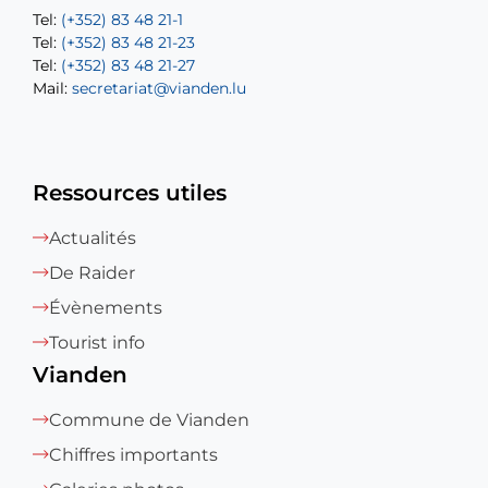
Tel:
Tel:
(+352) 83 48 21-1
(+352) 83 48 21-20
Tel:
Tel:
(+352) 83 48 21-23
(+352) 83 48 21-22
Tel:
Mail:
(+352) 83 48 21-27
sofia.carvalho@vianden.lu
Mail:
Mail:
secretariat@vianden.lu
diane.storn@vianden.lu
Ressources utiles
Actualités
De Raider
Évènements
Tourist info
Vianden
Commune de Vianden
Chiffres importants