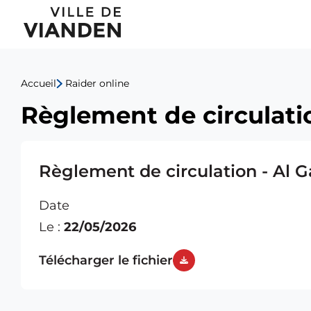
Règlement
Menu
de
de
circulation
Accueil
Raider online
navigation
-
Règlement de circulatio
principal
Al
Gaass
Règlement de circulation - Al G
Date
Le :
22/05/2026
Télécharger le fichier