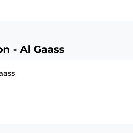
n - Al Gaass
aass