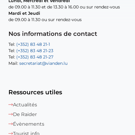
Lundi, Mercredi et Vendredi
Lundi, Mercredi et Vendredi
uniquement sur rendez-vous
uniquement sur rendez-vous
uniquement sur rendez-vous
de 09.00 à 11.30 et de 13.30 à 16.00 ou sur rendez-vous
de 09.00 à 11.30 et de 13.30 à 16.00 ou sur rendez-vous
Mardi et Jeudi
Mardi et Jeudi
de 09.00 à 11.30 ou sur rendez-vous
de 09.00 à 11.30 ou sur rendez-vous
Tel:
Mail:
Tel:
(+352) 83 48 21-24
(+352) 83 48 21-51
aisha.abdullah@vianden.lu
Mail:
Tel:
Tel:
(+352) 83 48 21-31
Permanence (Fuite d’eau) : 83 48 21 61
recette@vianden.lu
Nos informations de contact
Mail:
Mail:
jos.coremans@vianden.lu
atelier@vianden.lu
Tel:
Tel:
(+352) 83 48 21-1
(+352) 83 48 21-20
Tel:
Tel:
(+352) 83 48 21-23
(+352) 83 48 21-22
Tel:
Mail:
(+352) 83 48 21-27
sofia.carvalho@vianden.lu
Mail:
Mail:
secretariat@vianden.lu
diane.storn@vianden.lu
Ressources utiles
Actualités
De Raider
Évènements
Tourist info