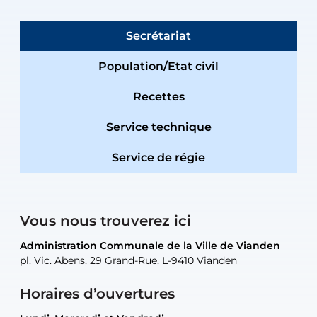
Secrétariat
Population/Etat civil
Recettes
Service technique
Service de régie
Vous nous trouverez ici
Administration Communale de la Ville de Vianden
Administration Communale de la Ville de Vianden
Administration Communale de la Ville de Vianden
Administration Communale de la Ville de Vianden
Atelier Communal de la Ville de Vianden
pl. Vic. Abens, 29 Grand-Rue, L-9410 Vianden
pl. Vic. Abens, 29 Grand-Rue, L-9410 Vianden
pl. Vic. Abens, 29 Grand-Rue, L-9410 Vianden
pl. Vic. Abens, 29 Grand-Rue, L-9410 Vianden
30, rue Neugarten, L-9422 Vianden
Horaires d’ouvertures