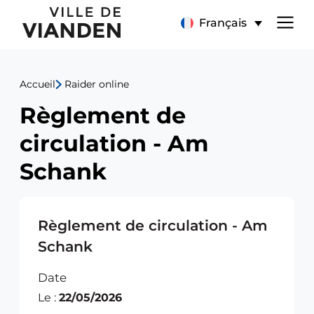
Règlement
Menu
Français
de
de
circulation
Accueil
Raider online
navigation
-
Règlement de
principal
Am
circulation - Am
Schank
Schank
Règlement de circulation - Am
Schank
Date
Le :
22/05/2026