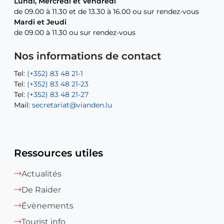
Lundi, Mercredi et Vendredi
Lundi, Mercredi et Vendredi
uniquement sur rendez-vous
uniquement sur rendez-vous
uniquement sur rendez-vous
de 09.00 à 11.30 et de 13.30 à 16.00 ou sur rendez-vous
de 09.00 à 11.30 et de 13.30 à 16.00 ou sur rendez-vous
Mardi et Jeudi
Mardi et Jeudi
de 09.00 à 11.30 ou sur rendez-vous
de 09.00 à 11.30 ou sur rendez-vous
Tel:
Mail:
Tel:
(+352) 83 48 21-24
(+352) 83 48 21-51
aisha.abdullah@vianden.lu
Mail:
Tel:
Tel:
(+352) 83 48 21-31
Permanence (Fuite d’eau) : 83 48 21 61
recette@vianden.lu
Nos informations de contact
Mail:
Mail:
jos.coremans@vianden.lu
atelier@vianden.lu
Tel:
Tel:
(+352) 83 48 21-1
(+352) 83 48 21-20
Tel:
Tel:
(+352) 83 48 21-23
(+352) 83 48 21-22
Tel:
Mail:
(+352) 83 48 21-27
sofia.carvalho@vianden.lu
Mail:
Mail:
secretariat@vianden.lu
diane.storn@vianden.lu
Ressources utiles
Actualités
De Raider
Évènements
Tourist info