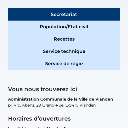
Secrétariat
Population/Etat civil
Recettes
Service technique
Service de régie
Vous nous trouverez ici
Administration Communale de la Ville de Vianden
Administration Communale de la Ville de Vianden
Administration Communale de la Ville de Vianden
Administration Communale de la Ville de Vianden
Atelier Communal de la Ville de Vianden
pl. Vic. Abens, 29 Grand-Rue, L-9410 Vianden
pl. Vic. Abens, 29 Grand-Rue, L-9410 Vianden
pl. Vic. Abens, 29 Grand-Rue, L-9410 Vianden
pl. Vic. Abens, 29 Grand-Rue, L-9410 Vianden
30, rue Neugarten, L-9422 Vianden
Horaires d’ouvertures