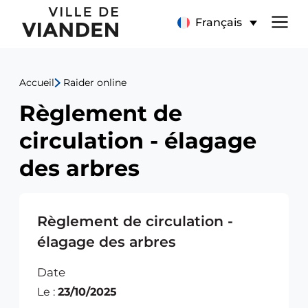
Règlement
Menu
Français
de
de
circulation
Accueil
Raider online
navigation
-
Règlement de
principal
élagage
circulation - élagage
des
des arbres
arbres
Règlement de circulation -
élagage des arbres
Date
Le :
23/10/2025