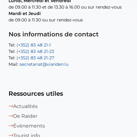
Lundi, Mercredi et Vendredi
Lundi, Mercredi et Vendredi
uniquement sur rendez-vous
uniquement sur rendez-vous
uniquement sur rendez-vous
de 09.00 à 11.30 et de 13.30 à 16.00 ou sur rendez-vous
de 09.00 à 11.30 et de 13.30 à 16.00 ou sur rendez-vous
Mardi et Jeudi
Mardi et Jeudi
de 09.00 à 11.30 ou sur rendez-vous
de 09.00 à 11.30 ou sur rendez-vous
Tel:
Mail:
Tel:
(+352) 83 48 21-24
(+352) 83 48 21-51
aisha.abdullah@vianden.lu
Mail:
Tel:
Tel:
(+352) 83 48 21-31
Permanence (Fuite d’eau) : 83 48 21 61
recette@vianden.lu
Nos informations de contact
Mail:
Mail:
jos.coremans@vianden.lu
atelier@vianden.lu
Tel:
Tel:
(+352) 83 48 21-1
(+352) 83 48 21-20
Tel:
Tel:
(+352) 83 48 21-23
(+352) 83 48 21-22
Tel:
Mail:
(+352) 83 48 21-27
sofia.carvalho@vianden.lu
Mail:
Mail:
secretariat@vianden.lu
diane.storn@vianden.lu
Ressources utiles
Actualités
De Raider
Évènements
Tourist info