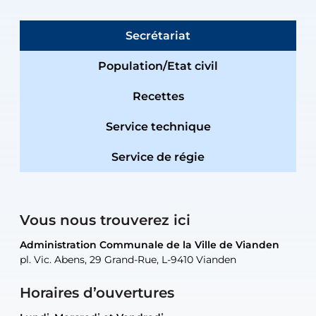
Secrétariat
Population/Etat civil
Recettes
Service technique
Service de régie
Vous nous trouverez ici
Administration Communale de la Ville de Vianden
Administration Communale de la Ville de Vianden
Administration Communale de la Ville de Vianden
Administration Communale de la Ville de Vianden
Atelier Communal de la Ville de Vianden
pl. Vic. Abens, 29 Grand-Rue, L-9410 Vianden
pl. Vic. Abens, 29 Grand-Rue, L-9410 Vianden
pl. Vic. Abens, 29 Grand-Rue, L-9410 Vianden
pl. Vic. Abens, 29 Grand-Rue, L-9410 Vianden
30, rue Neugarten, L-9422 Vianden
Horaires d’ouvertures