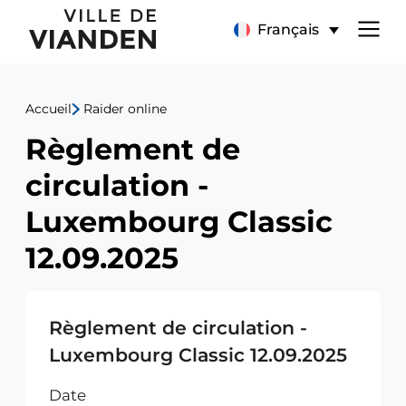
Règlement
Menu
Français
de
de
circulation
Accueil
Raider online
navigation
-
Règlement de
principal
Luxembourg
circulation -
Classic
Luxembourg Classic
12.09.2025
12.09.2025
Règlement de circulation -
Luxembourg Classic 12.09.2025
Date