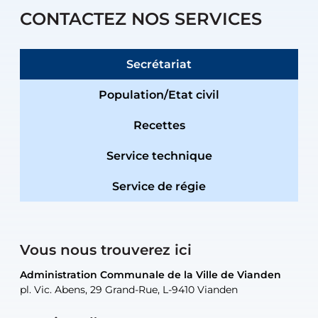
CONTACTEZ NOS SERVICES
Secrétariat
Population/Etat civil
Recettes
Service technique
Service de régie
Vous nous trouverez ici
Administration Communale de la Ville de Vianden
Administration Communale de la Ville de Vianden
Administration Communale de la Ville de Vianden
Administration Communale de la Ville de Vianden
Atelier Communal de la Ville de Vianden
pl. Vic. Abens, 29 Grand-Rue, L-9410 Vianden
pl. Vic. Abens, 29 Grand-Rue, L-9410 Vianden
pl. Vic. Abens, 29 Grand-Rue, L-9410 Vianden
pl. Vic. Abens, 29 Grand-Rue, L-9410 Vianden
30, rue Neugarten, L-9422 Vianden