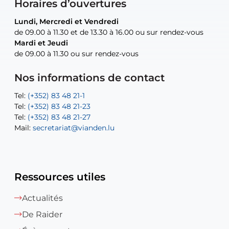
Horaires d’ouvertures
Lundi, Mercredi et Vendredi
Lundi, Mercredi et Vendredi
uniquement sur rendez-vous
uniquement sur rendez-vous
uniquement sur rendez-vous
de 09.00 à 11.30 et de 13.30 à 16.00 ou sur rendez-vous
de 09.00 à 11.30 et de 13.30 à 16.00 ou sur rendez-vous
Mardi et Jeudi
Mardi et Jeudi
de 09.00 à 11.30 ou sur rendez-vous
de 09.00 à 11.30 ou sur rendez-vous
Tel:
Mail:
Tel:
(+352) 83 48 21-24
(+352) 83 48 21-51
aisha.abdullah@vianden.lu
Mail:
Tel:
Tel:
(+352) 83 48 21-31
Permanence (Fuite d’eau) : 83 48 21 61
recette@vianden.lu
Nos informations de contact
Mail:
Mail:
jos.coremans@vianden.lu
atelier@vianden.lu
Tel:
Tel:
(+352) 83 48 21-1
(+352) 83 48 21-20
Tel:
Tel:
(+352) 83 48 21-23
(+352) 83 48 21-22
Tel:
Mail:
(+352) 83 48 21-27
sofia.carvalho@vianden.lu
Mail:
Mail:
secretariat@vianden.lu
diane.storn@vianden.lu
Ressources utiles
Actualités
De Raider