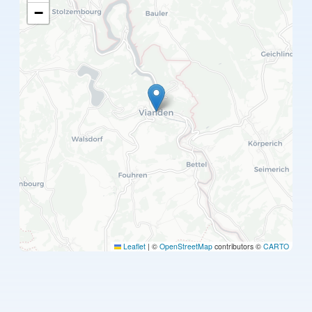
−
Leaflet
|
©
OpenStreetMap
contributors ©
CARTO