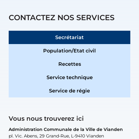
CONTACTEZ NOS SERVICES
Secrétariat
Population/Etat civil
Recettes
Service technique
Service de régie
Vous nous trouverez ici
Administration Communale de la Ville de Vianden
Administration Communale de la Ville de Vianden
Administration Communale de la Ville de Vianden
Administration Communale de la Ville de Vianden
Atelier Communal de la Ville de Vianden
pl. Vic. Abens, 29 Grand-Rue, L-9410 Vianden
pl. Vic. Abens, 29 Grand-Rue, L-9410 Vianden
pl. Vic. Abens, 29 Grand-Rue, L-9410 Vianden
pl. Vic. Abens, 29 Grand-Rue, L-9410 Vianden
30, rue Neugarten, L-9422 Vianden