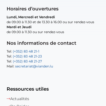
Horaires d’ouvertures
Lundi, Mercredi et Vendredi
Lundi, Mercredi et Vendredi
uniquement sur rendez-vous
uniquement sur rendez-vous
uniquement sur rendez-vous
de 09.00 à 11.30 et de 13.30 à 16.00 ou sur rendez-vous
de 09.00 à 11.30 et de 13.30 à 16.00 ou sur rendez-vous
Mardi et Jeudi
Mardi et Jeudi
de 09.00 à 11.30 ou sur rendez-vous
de 09.00 à 11.30 ou sur rendez-vous
Tel:
Mail:
Tel:
(+352) 83 48 21-24
(+352) 83 48 21-51
aisha.abdullah@vianden.lu
Mail:
Tel:
Tel:
(+352) 83 48 21-31
Permanence (Fuite d’eau) : 83 48 21 61
recette@vianden.lu
Nos informations de contact
Mail:
Mail:
jos.coremans@vianden.lu
atelier@vianden.lu
Tel:
Tel:
(+352) 83 48 21-1
(+352) 83 48 21-20
Tel:
Tel:
(+352) 83 48 21-23
(+352) 83 48 21-22
Tel:
Mail:
(+352) 83 48 21-27
sofia.carvalho@vianden.lu
Mail:
Mail:
secretariat@vianden.lu
diane.storn@vianden.lu
Ressources utiles
Actualités