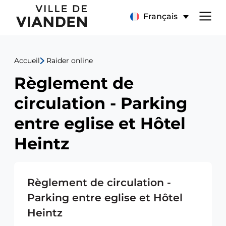
Règlement
Menu
Français
de
de
circulation
Accueil
Raider online
navigation
-
Règlement de
principal
Parking
circulation - Parking
entre
entre eglise et Hôtel
eglise
Heintz
et
Règlement de circulation -
Hôtel
Parking entre eglise et Hôtel
Heintz
Heintz