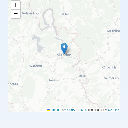
+
−
Leaflet
|
©
OpenStreetMap
contributors ©
CARTO