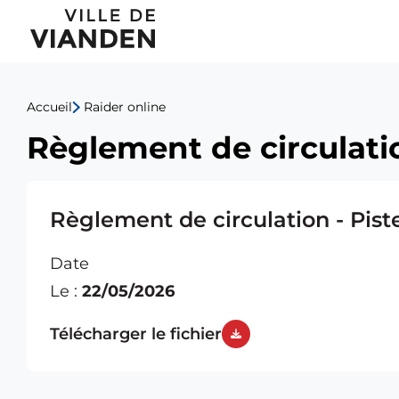
Règlement
Menu
de
de
circulation
Accueil
Raider online
navigation
-
Règlement de circulatio
principal
Piste
cyclable
Règlement de circulation - Pist
Date
Le :
22/05/2026
Télécharger le fichier