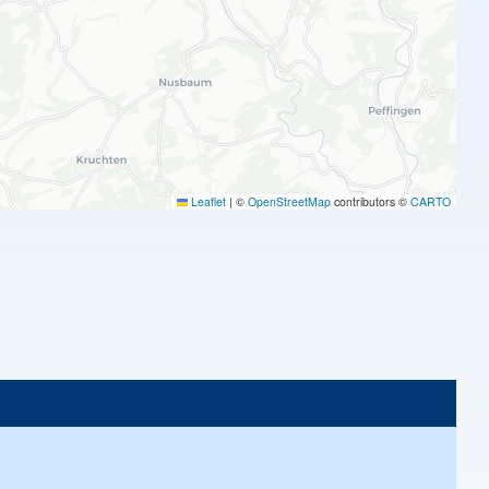
Leaflet
|
©
OpenStreetMap
contributors ©
CARTO