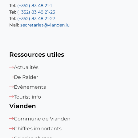
Tel:
Tel:
(+352) 83 48 21-1
(+352) 83 48 21-20
Tel:
Tel:
(+352) 83 48 21-23
(+352) 83 48 21-22
Tel:
Mail:
(+352) 83 48 21-27
sofia.carvalho@vianden.lu
Mail:
Mail:
secretariat@vianden.lu
diane.storn@vianden.lu
Ressources utiles
Actualités
De Raider
Évènements
Tourist info
Vianden
Commune de Vianden
Chiffres importants