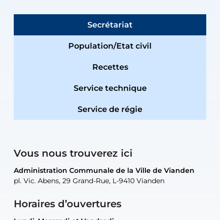
Secrétariat
Population/Etat civil
Recettes
Service technique
Service de régie
Vous nous trouverez ici
Administration Communale de la Ville de Vianden
Administration Communale de la Ville de Vianden
Administration Communale de la Ville de Vianden
Administration Communale de la Ville de Vianden
Atelier Communal de la Ville de Vianden
pl. Vic. Abens, 29 Grand-Rue, L-9410 Vianden
pl. Vic. Abens, 29 Grand-Rue, L-9410 Vianden
pl. Vic. Abens, 29 Grand-Rue, L-9410 Vianden
pl. Vic. Abens, 29 Grand-Rue, L-9410 Vianden
30, rue Neugarten, L-9422 Vianden
Horaires d’ouvertures