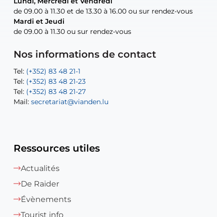
Lundi, Mercredi et Vendredi
Lundi, Mercredi et Vendredi
uniquement sur rendez-vous
uniquement sur rendez-vous
uniquement sur rendez-vous
de 09.00 à 11.30 et de 13.30 à 16.00 ou sur rendez-vous
de 09.00 à 11.30 et de 13.30 à 16.00 ou sur rendez-vous
Mardi et Jeudi
Mardi et Jeudi
de 09.00 à 11.30 ou sur rendez-vous
de 09.00 à 11.30 ou sur rendez-vous
Tel:
Mail:
Tel:
(+352) 83 48 21-24
(+352) 83 48 21-51
aisha.abdullah@vianden.lu
Mail:
Tel:
Tel:
(+352) 83 48 21-31
Permanence (Fuite d’eau) : 83 48 21 61
recette@vianden.lu
Nos informations de contact
Mail:
Mail:
jos.coremans@vianden.lu
atelier@vianden.lu
Tel:
Tel:
(+352) 83 48 21-1
(+352) 83 48 21-20
Tel:
Tel:
(+352) 83 48 21-23
(+352) 83 48 21-22
Tel:
Mail:
(+352) 83 48 21-27
sofia.carvalho@vianden.lu
Mail:
Mail:
secretariat@vianden.lu
diane.storn@vianden.lu
Ressources utiles
Actualités
De Raider
Évènements
Tourist info