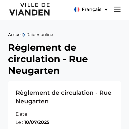
Règlement
Menu
Français
de
de
circulation
Accueil
Raider online
navigation
-
Règlement de
principal
Rue
circulation - Rue
Neugarten
Neugarten
Règlement de circulation - Rue
Neugarten
Date
Le :
10/07/2025