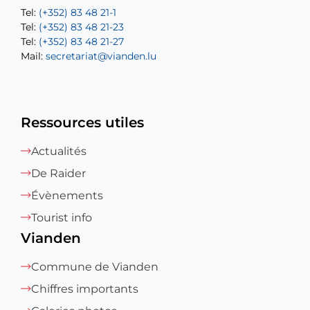
Tel:
Tel:
(+352) 83 48 21-1
(+352) 83 48 21-20
Tel:
Tel:
(+352) 83 48 21-23
(+352) 83 48 21-22
Tel:
Mail:
(+352) 83 48 21-27
sofia.carvalho@vianden.lu
Mail:
Mail:
secretariat@vianden.lu
diane.storn@vianden.lu
Ressources utiles
Actualités
De Raider
Évènements
Tourist info
Vianden
Commune de Vianden
Chiffres importants