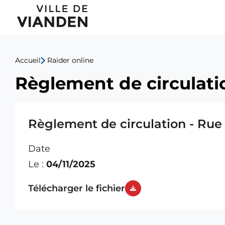
Règlement
Menu
de
de
circulation
Accueil
Raider online
navigation
-
Règlement de circulati
principal
Rue
Théodore
Règlement de circulation - Rue
Bassing
Date
Le :
04/11/2025
Télécharger le fichier