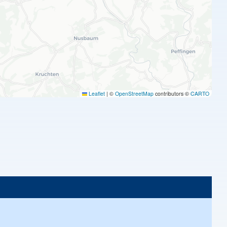
Leaflet
|
©
OpenStreetMap
contributors ©
CARTO