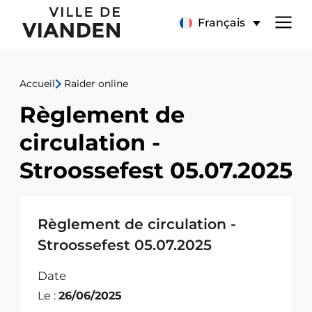
Règlement
Menu
Français
de
de
circulation
Accueil
Raider online
navigation
-
Règlement de
principal
Stroossefest
circulation -
05.07.2025
Stroossefest 05.07.2025
Règlement de circulation -
Stroossefest 05.07.2025
Date
Le :
26/06/2025