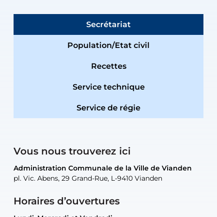
Secrétariat
Population/Etat civil
Recettes
Service technique
Service de régie
Vous nous trouverez ici
Administration Communale de la Ville de Vianden
Administration Communale de la Ville de Vianden
Administration Communale de la Ville de Vianden
Administration Communale de la Ville de Vianden
Atelier Communal de la Ville de Vianden
pl. Vic. Abens, 29 Grand-Rue, L-9410 Vianden
pl. Vic. Abens, 29 Grand-Rue, L-9410 Vianden
pl. Vic. Abens, 29 Grand-Rue, L-9410 Vianden
pl. Vic. Abens, 29 Grand-Rue, L-9410 Vianden
30, rue Neugarten, L-9422 Vianden
Horaires d’ouvertures