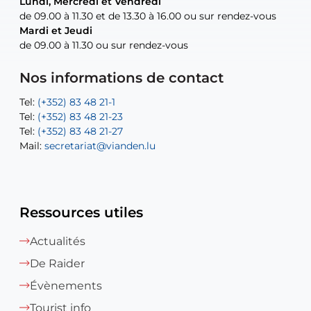
Lundi, Mercredi et Vendredi
Lundi, Mercredi et Vendredi
uniquement sur rendez-vous
uniquement sur rendez-vous
uniquement sur rendez-vous
de 09.00 à 11.30 et de 13.30 à 16.00 ou sur rendez-vous
de 09.00 à 11.30 et de 13.30 à 16.00 ou sur rendez-vous
Mardi et Jeudi
Mardi et Jeudi
de 09.00 à 11.30 ou sur rendez-vous
de 09.00 à 11.30 ou sur rendez-vous
Tel:
Mail:
Tel:
(+352) 83 48 21-24
(+352) 83 48 21-51
aisha.abdullah@vianden.lu
Mail:
Tel:
Tel:
(+352) 83 48 21-31
Permanence (Fuite d’eau) : 83 48 21 61
recette@vianden.lu
Nos informations de contact
Mail:
Mail:
jos.coremans@vianden.lu
atelier@vianden.lu
Tel:
Tel:
(+352) 83 48 21-1
(+352) 83 48 21-20
Tel:
Tel:
(+352) 83 48 21-23
(+352) 83 48 21-22
Tel:
Mail:
(+352) 83 48 21-27
sofia.carvalho@vianden.lu
Mail:
Mail:
secretariat@vianden.lu
diane.storn@vianden.lu
Ressources utiles
Actualités
De Raider
Évènements
Tourist info