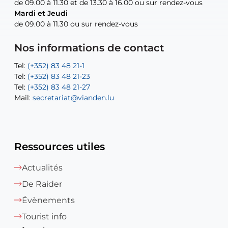
de 09.00 à 11.30 et de 13.30 à 16.00 ou sur rendez-vous
de 09.00 à 11.30 et de 13.30 à 16.00 ou sur rendez-vous
Mardi et Jeudi
Mardi et Jeudi
de 09.00 à 11.30 ou sur rendez-vous
de 09.00 à 11.30 ou sur rendez-vous
Tel:
Mail:
Tel:
(+352) 83 48 21-24
(+352) 83 48 21-51
aisha.abdullah@vianden.lu
Mail:
Tel:
Tel:
(+352) 83 48 21-31
Permanence (Fuite d’eau) : 83 48 21 61
recette@vianden.lu
Nos informations de contact
Mail:
Mail:
jos.coremans@vianden.lu
atelier@vianden.lu
Tel:
Tel:
(+352) 83 48 21-1
(+352) 83 48 21-20
Tel:
Tel:
(+352) 83 48 21-23
(+352) 83 48 21-22
Tel:
Mail:
(+352) 83 48 21-27
sofia.carvalho@vianden.lu
Mail:
Mail:
secretariat@vianden.lu
diane.storn@vianden.lu
Ressources utiles
Actualités
De Raider
Évènements
Tourist info