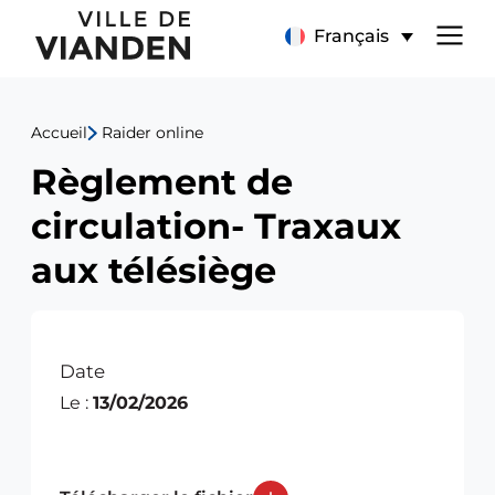
Règlement
Menu
Français
de
de
circulation-
Accueil
Raider online
navigation
Traxaux
Règlement de
principal
aux
circulation- Traxaux
télésiège
aux télésiège
Date
Le :
13/02/2026