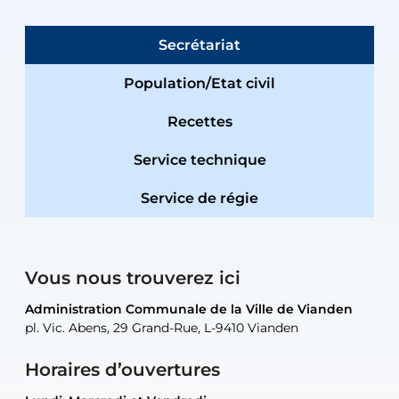
Secrétariat
Population/Etat civil
Recettes
Service technique
Service de régie
Vous nous trouverez ici
Administration Communale de la Ville de Vianden
Administration Communale de la Ville de Vianden
Administration Communale de la Ville de Vianden
Administration Communale de la Ville de Vianden
Atelier Communal de la Ville de Vianden
pl. Vic. Abens, 29 Grand-Rue, L-9410 Vianden
pl. Vic. Abens, 29 Grand-Rue, L-9410 Vianden
pl. Vic. Abens, 29 Grand-Rue, L-9410 Vianden
pl. Vic. Abens, 29 Grand-Rue, L-9410 Vianden
30, rue Neugarten, L-9422 Vianden
Horaires d’ouvertures