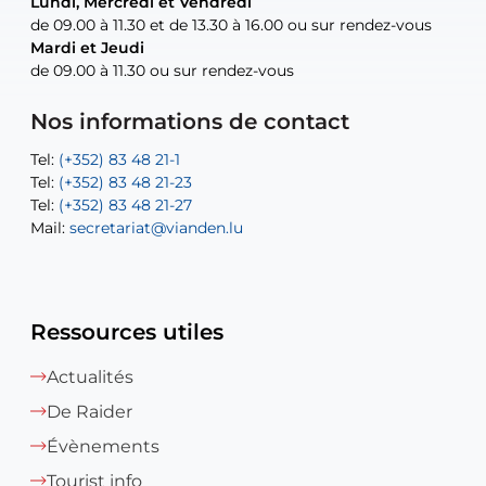
Lundi, Mercredi et Vendredi
Lundi, Mercredi et Vendredi
uniquement sur rendez-vous
uniquement sur rendez-vous
uniquement sur rendez-vous
de 09.00 à 11.30 et de 13.30 à 16.00 ou sur rendez-vous
de 09.00 à 11.30 et de 13.30 à 16.00 ou sur rendez-vous
Mardi et Jeudi
Mardi et Jeudi
de 09.00 à 11.30 ou sur rendez-vous
de 09.00 à 11.30 ou sur rendez-vous
Tel:
Mail:
Tel:
(+352) 83 48 21-24
(+352) 83 48 21-51
aisha.abdullah@vianden.lu
Mail:
Tel:
Tel:
(+352) 83 48 21-31
Permanence (Fuite d’eau) : 83 48 21 61
recette@vianden.lu
Nos informations de contact
Mail:
Mail:
jos.coremans@vianden.lu
atelier@vianden.lu
Tel:
Tel:
(+352) 83 48 21-1
(+352) 83 48 21-20
Tel:
Tel:
(+352) 83 48 21-23
(+352) 83 48 21-22
Tel:
Mail:
(+352) 83 48 21-27
sofia.carvalho@vianden.lu
Mail:
Mail:
secretariat@vianden.lu
diane.storn@vianden.lu
Ressources utiles
Actualités
De Raider
Évènements
Tourist info