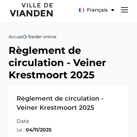
Règlement
Menu
Français
de
de
circulation
Accueil
Raider online
navigation
-
Règlement de
principal
Veiner
circulation - Veiner
Krestmoort
Krestmoort 2025
2025
Règlement de circulation -
Veiner Krestmoort 2025
Date
Le :
04/11/2025