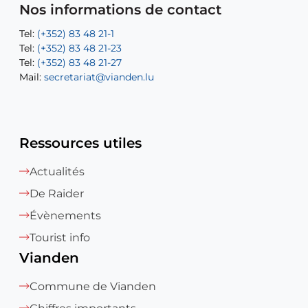
Mail:
Tel:
Tel:
(+352) 83 48 21-31
Permanence (Fuite d’eau) : 83 48 21 61
recette@vianden.lu
Nos informations de contact
Mail:
Mail:
jos.coremans@vianden.lu
atelier@vianden.lu
Tel:
Tel:
(+352) 83 48 21-1
(+352) 83 48 21-20
Tel:
Tel:
(+352) 83 48 21-23
(+352) 83 48 21-22
Tel:
Mail:
(+352) 83 48 21-27
sofia.carvalho@vianden.lu
Mail:
Mail:
secretariat@vianden.lu
diane.storn@vianden.lu
Ressources utiles
Actualités
De Raider
Évènements
Tourist info
Vianden
Commune de Vianden