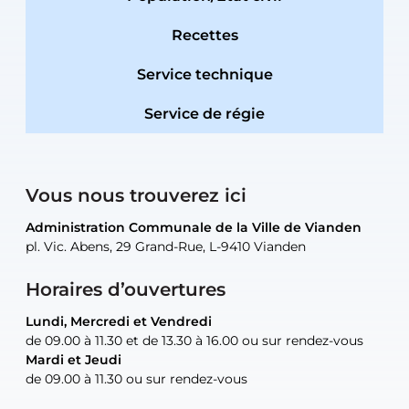
Recettes
Service technique
Service de régie
Vous nous trouverez ici
Administration Communale de la Ville de Vianden
Administration Communale de la Ville de Vianden
Administration Communale de la Ville de Vianden
Administration Communale de la Ville de Vianden
Atelier Communal de la Ville de Vianden
pl. Vic. Abens, 29 Grand-Rue, L-9410 Vianden
pl. Vic. Abens, 29 Grand-Rue, L-9410 Vianden
pl. Vic. Abens, 29 Grand-Rue, L-9410 Vianden
pl. Vic. Abens, 29 Grand-Rue, L-9410 Vianden
30, rue Neugarten, L-9422 Vianden
Horaires d’ouvertures
Lundi, Mercredi et Vendredi
Lundi, Mercredi et Vendredi
uniquement sur rendez-vous
uniquement sur rendez-vous
uniquement sur rendez-vous
de 09.00 à 11.30 et de 13.30 à 16.00 ou sur rendez-vous
de 09.00 à 11.30 et de 13.30 à 16.00 ou sur rendez-vous
Mardi et Jeudi
Mardi et Jeudi
de 09.00 à 11.30 ou sur rendez-vous
de 09.00 à 11.30 ou sur rendez-vous
Tel:
Mail:
Tel:
(+352) 83 48 21-24
(+352) 83 48 21-51
aisha.abdullah@vianden.lu