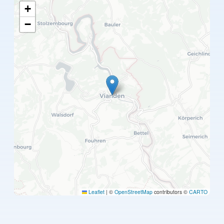
+
−
Leaflet
|
©
OpenStreetMap
contributors ©
CARTO