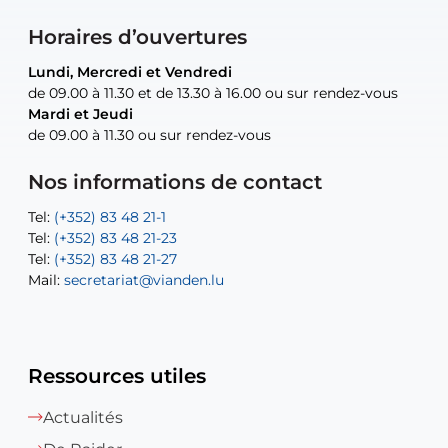
Horaires d’ouvertures
Lundi, Mercredi et Vendredi
Lundi, Mercredi et Vendredi
uniquement sur rendez-vous
uniquement sur rendez-vous
uniquement sur rendez-vous
de 09.00 à 11.30 et de 13.30 à 16.00 ou sur rendez-vous
de 09.00 à 11.30 et de 13.30 à 16.00 ou sur rendez-vous
Mardi et Jeudi
Mardi et Jeudi
de 09.00 à 11.30 ou sur rendez-vous
de 09.00 à 11.30 ou sur rendez-vous
Tel:
Mail:
Tel:
(+352) 83 48 21-24
(+352) 83 48 21-51
aisha.abdullah@vianden.lu
Mail:
Tel:
Tel:
(+352) 83 48 21-31
Permanence (Fuite d’eau) : 83 48 21 61
recette@vianden.lu
Nos informations de contact
Mail:
Mail:
jos.coremans@vianden.lu
atelier@vianden.lu
Tel:
Tel:
(+352) 83 48 21-1
(+352) 83 48 21-20
Tel:
Tel:
(+352) 83 48 21-23
(+352) 83 48 21-22
Tel:
Mail:
(+352) 83 48 21-27
sofia.carvalho@vianden.lu
Mail:
Mail:
secretariat@vianden.lu
diane.storn@vianden.lu
Ressources utiles
Actualités