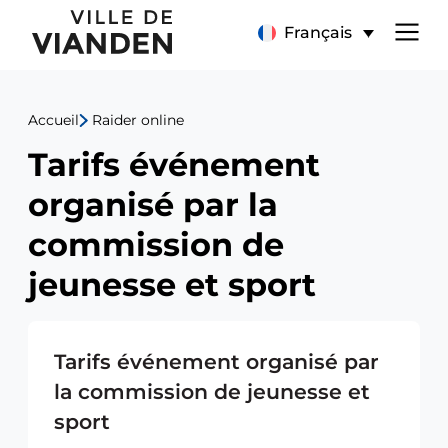
Tarifs
Menu
Français
événement
de
organisé
Accueil
Raider online
navigation
par
Tarifs événement
principal
la
organisé par la
commission
commission de
de
jeunesse et sport
jeunesse
Tarifs événement organisé par
et
la commission de jeunesse et
sport
sport