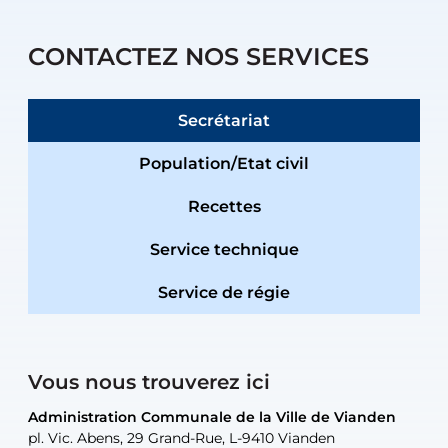
CONTACTEZ NOS SERVICES
Secrétariat
Population/Etat civil
Recettes
Service technique
Service de régie
Vous nous trouverez ici
Administration Communale de la Ville de Vianden
Administration Communale de la Ville de Vianden
Administration Communale de la Ville de Vianden
Administration Communale de la Ville de Vianden
Atelier Communal de la Ville de Vianden
pl. Vic. Abens, 29 Grand-Rue, L-9410 Vianden
pl. Vic. Abens, 29 Grand-Rue, L-9410 Vianden
pl. Vic. Abens, 29 Grand-Rue, L-9410 Vianden
pl. Vic. Abens, 29 Grand-Rue, L-9410 Vianden
30, rue Neugarten, L-9422 Vianden