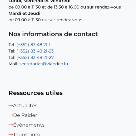
Lundi, Mercredi et Vendredi
Lundi, Mercredi et Vendredi
uniquement sur rendez-vous
uniquement sur rendez-vous
uniquement sur rendez-vous
de 09.00 à 11.30 et de 13.30 à 16.00 ou sur rendez-vous
de 09.00 à 11.30 et de 13.30 à 16.00 ou sur rendez-vous
Mardi et Jeudi
Mardi et Jeudi
de 09.00 à 11.30 ou sur rendez-vous
de 09.00 à 11.30 ou sur rendez-vous
Tel:
Mail:
Tel:
(+352) 83 48 21-24
(+352) 83 48 21-51
aisha.abdullah@vianden.lu
Mail:
Tel:
Tel:
(+352) 83 48 21-31
Permanence (Fuite d’eau) : 83 48 21 61
recette@vianden.lu
Nos informations de contact
Mail:
Mail:
jos.coremans@vianden.lu
atelier@vianden.lu
Tel:
Tel:
(+352) 83 48 21-1
(+352) 83 48 21-20
Tel:
Tel:
(+352) 83 48 21-23
(+352) 83 48 21-22
Tel:
Mail:
(+352) 83 48 21-27
sofia.carvalho@vianden.lu
Mail:
Mail:
secretariat@vianden.lu
diane.storn@vianden.lu
Ressources utiles
Actualités
De Raider
Évènements
Tourist info