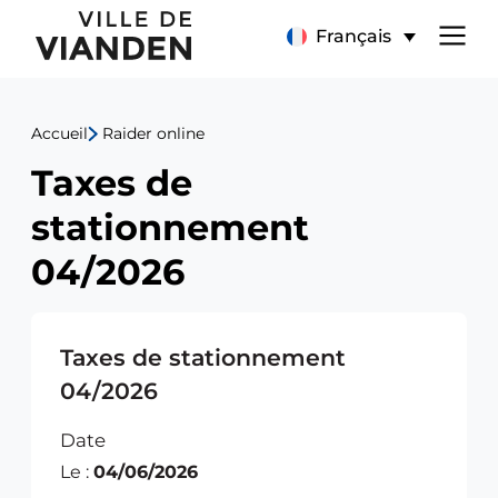
Taxes
Menu
Français
de
de
stationnement
Accueil
Raider online
navigation
04/2026
Taxes de
principal
stationnement
04/2026
Taxes de stationnement
04/2026
Date
Le :
04/06/2026