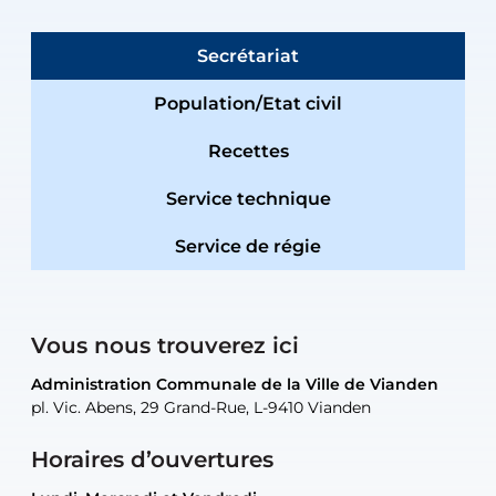
Secrétariat
Population/Etat civil
Recettes
Service technique
Service de régie
Vous nous trouverez ici
Administration Communale de la Ville de Vianden
Administration Communale de la Ville de Vianden
Administration Communale de la Ville de Vianden
Administration Communale de la Ville de Vianden
Atelier Communal de la Ville de Vianden
pl. Vic. Abens, 29 Grand-Rue, L-9410 Vianden
pl. Vic. Abens, 29 Grand-Rue, L-9410 Vianden
pl. Vic. Abens, 29 Grand-Rue, L-9410 Vianden
pl. Vic. Abens, 29 Grand-Rue, L-9410 Vianden
30, rue Neugarten, L-9422 Vianden
Horaires d’ouvertures