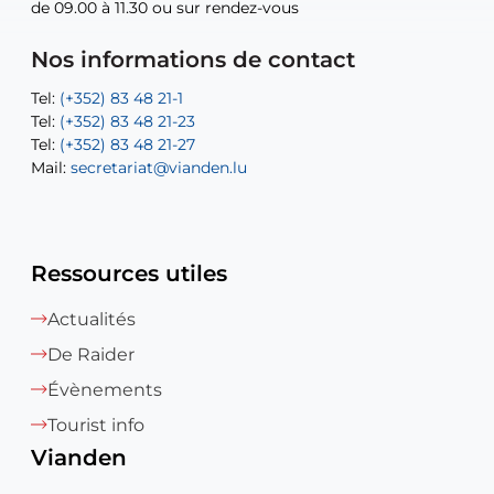
de 09.00 à 11.30 ou sur rendez-vous
de 09.00 à 11.30 ou sur rendez-vous
Tel:
Mail:
Tel:
(+352) 83 48 21-24
(+352) 83 48 21-51
aisha.abdullah@vianden.lu
Mail:
Tel:
Tel:
(+352) 83 48 21-31
Permanence (Fuite d’eau) : 83 48 21 61
recette@vianden.lu
Nos informations de contact
Mail:
Mail:
jos.coremans@vianden.lu
atelier@vianden.lu
Tel:
Tel:
(+352) 83 48 21-1
(+352) 83 48 21-20
Tel:
Tel:
(+352) 83 48 21-23
(+352) 83 48 21-22
Tel:
Mail:
(+352) 83 48 21-27
sofia.carvalho@vianden.lu
Mail:
Mail:
secretariat@vianden.lu
diane.storn@vianden.lu
Ressources utiles
Actualités
De Raider
Évènements
Tourist info
Vianden