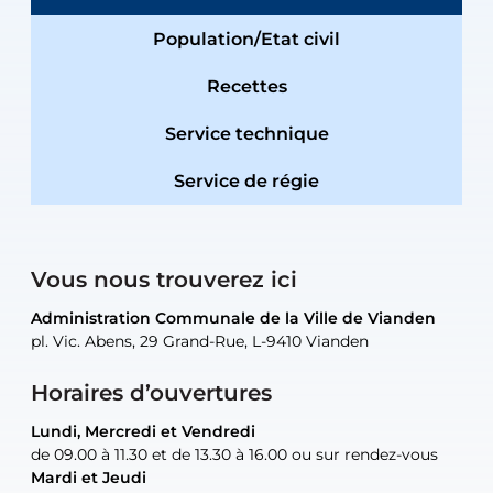
Population/Etat civil
Recettes
Service technique
Service de régie
Vous nous trouverez ici
Administration Communale de la Ville de Vianden
Administration Communale de la Ville de Vianden
Administration Communale de la Ville de Vianden
Administration Communale de la Ville de Vianden
Atelier Communal de la Ville de Vianden
pl. Vic. Abens, 29 Grand-Rue, L-9410 Vianden
pl. Vic. Abens, 29 Grand-Rue, L-9410 Vianden
pl. Vic. Abens, 29 Grand-Rue, L-9410 Vianden
pl. Vic. Abens, 29 Grand-Rue, L-9410 Vianden
30, rue Neugarten, L-9422 Vianden
Horaires d’ouvertures
Lundi, Mercredi et Vendredi
Lundi, Mercredi et Vendredi
uniquement sur rendez-vous
uniquement sur rendez-vous
uniquement sur rendez-vous
de 09.00 à 11.30 et de 13.30 à 16.00 ou sur rendez-vous
de 09.00 à 11.30 et de 13.30 à 16.00 ou sur rendez-vous
Mardi et Jeudi
Mardi et Jeudi