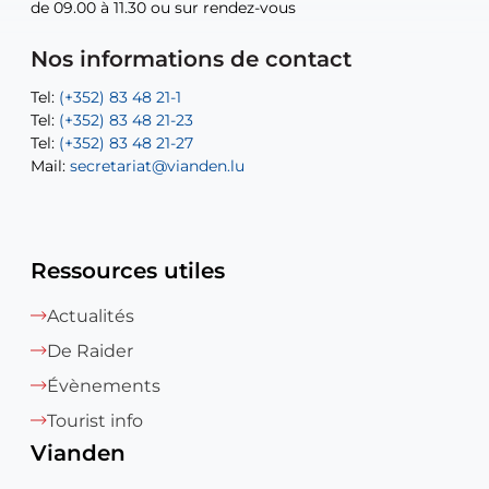
de 09.00 à 11.30 ou sur rendez-vous
de 09.00 à 11.30 ou sur rendez-vous
Tel:
Mail:
Tel:
(+352) 83 48 21-24
(+352) 83 48 21-51
aisha.abdullah@vianden.lu
Mail:
Tel:
Tel:
(+352) 83 48 21-31
Permanence (Fuite d’eau) : 83 48 21 61
recette@vianden.lu
Nos informations de contact
Mail:
Mail:
jos.coremans@vianden.lu
atelier@vianden.lu
Tel:
Tel:
(+352) 83 48 21-1
(+352) 83 48 21-20
Tel:
Tel:
(+352) 83 48 21-23
(+352) 83 48 21-22
Tel:
Mail:
(+352) 83 48 21-27
sofia.carvalho@vianden.lu
Mail:
Mail:
secretariat@vianden.lu
diane.storn@vianden.lu
Ressources utiles
Actualités
De Raider
Évènements
Tourist info
Vianden