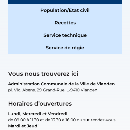
Population/Etat civil
Recettes
Service technique
Service de régie
Vous nous trouverez ici
Administration Communale de la Ville de Vianden
Administration Communale de la Ville de Vianden
Administration Communale de la Ville de Vianden
Administration Communale de la Ville de Vianden
Atelier Communal de la Ville de Vianden
pl. Vic. Abens, 29 Grand-Rue, L-9410 Vianden
pl. Vic. Abens, 29 Grand-Rue, L-9410 Vianden
pl. Vic. Abens, 29 Grand-Rue, L-9410 Vianden
pl. Vic. Abens, 29 Grand-Rue, L-9410 Vianden
30, rue Neugarten, L-9422 Vianden
Horaires d’ouvertures
Lundi, Mercredi et Vendredi
Lundi, Mercredi et Vendredi
uniquement sur rendez-vous
uniquement sur rendez-vous
uniquement sur rendez-vous
de 09.00 à 11.30 et de 13.30 à 16.00 ou sur rendez-vous
de 09.00 à 11.30 et de 13.30 à 16.00 ou sur rendez-vous
Mardi et Jeudi
Mardi et Jeudi