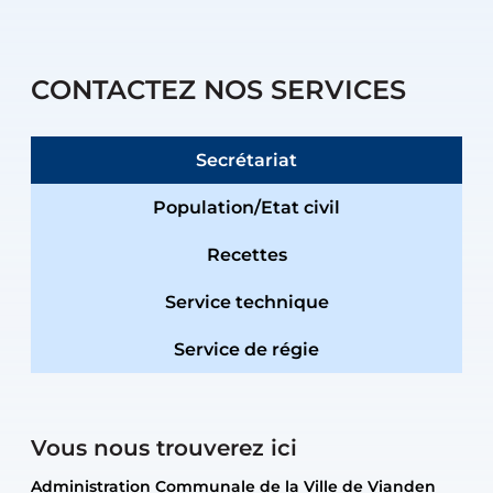
CONTACTEZ NOS SERVICES
Secrétariat
Population/Etat civil
Recettes
Service technique
Service de régie
Vous nous trouverez ici
Administration Communale de la Ville de Vianden
Administration Communale de la Ville de Vianden
Administration Communale de la Ville de Vianden
Administration Communale de la Ville de Vianden
Atelier Communal de la Ville de Vianden