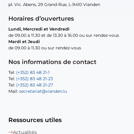
pl. Vic. Abens, 29 Grand-Rue, L-9410 Vianden
pl. Vic. Abens, 29 Grand-Rue, L-9410 Vianden
pl. Vic. Abens, 29 Grand-Rue, L-9410 Vianden
pl. Vic. Abens, 29 Grand-Rue, L-9410 Vianden
30, rue Neugarten, L-9422 Vianden
Horaires d’ouvertures
Lundi, Mercredi et Vendredi
Lundi, Mercredi et Vendredi
uniquement sur rendez-vous
uniquement sur rendez-vous
uniquement sur rendez-vous
de 09.00 à 11.30 et de 13.30 à 16.00 ou sur rendez-vous
de 09.00 à 11.30 et de 13.30 à 16.00 ou sur rendez-vous
Mardi et Jeudi
Mardi et Jeudi
de 09.00 à 11.30 ou sur rendez-vous
de 09.00 à 11.30 ou sur rendez-vous
Tel:
Mail:
Tel:
(+352) 83 48 21-24
(+352) 83 48 21-51
aisha.abdullah@vianden.lu
Mail:
Tel:
Tel:
(+352) 83 48 21-31
Permanence (Fuite d’eau) : 83 48 21 61
recette@vianden.lu
Nos informations de contact
Mail:
Mail:
jos.coremans@vianden.lu
atelier@vianden.lu
Tel:
Tel:
(+352) 83 48 21-1
(+352) 83 48 21-20
Tel:
Tel:
(+352) 83 48 21-23
(+352) 83 48 21-22
Tel:
Mail:
(+352) 83 48 21-27
sofia.carvalho@vianden.lu
Mail:
Mail:
secretariat@vianden.lu
diane.storn@vianden.lu
Ressources utiles
Actualités