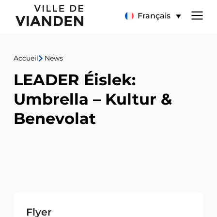
LEADER
Menu
Français
Éislek:
de
Umbrella
Accueil
News
navigation
–
LEADER Éislek:
principal
Kultur
Umbrella – Kultur &
&
Benevolat
Benevolat
Flyer