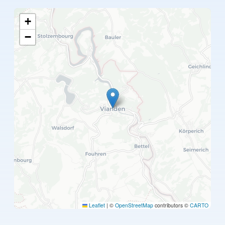
+
−
Leaflet
|
©
OpenStreetMap
contributors ©
CARTO