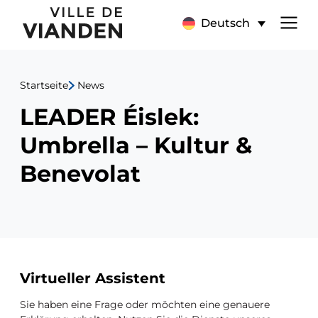
LEADER
Hauptnavigationsmen
Deutsch
Éislek:
Umbrella
Startseite
News
–
LEADER Éislek:
Kultur
Umbrella – Kultur &
&
Benevolat
Benevolat
Zusätzliche
Virtueller Assistent
Ressourcen
Sie haben eine Frage oder möchten eine genauere