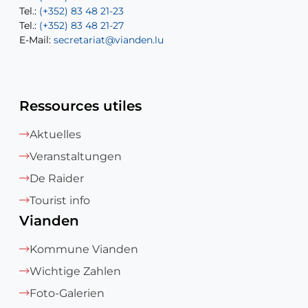
Tel.:
Tel.:
(+352) 83 48 21-23
(+352) 83 48 21-22
Tel.:
E-Mail:
(+352) 83 48 21-27
sofia.carvalho@vianden.lu
E-Mail:
E-Mail:
secretariat@vianden.lu
diane.storn@vianden.lu
Ressources utiles
Aktuelles
Veranstaltungen
De Raider
Tourist info
Vianden
Kommune Vianden
Wichtige Zahlen
Foto-Galerien