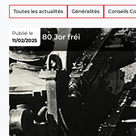
Liste
Toutes les actualités
Généralités
Conseils 
des
Publié le
Veinen 80 Jor fréi
11/02/2025
articles
de
nouveautés