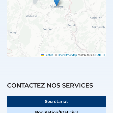
Leaflet
|
©
OpenStreetMap
contributors ©
CARTO
CONTACTEZ NOS SERVICES
Secrétariat
Population/Etat civil