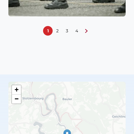
1
2
3
4
+
−