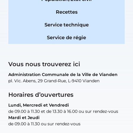
Recettes
Service technique
Service de régie
Vous nous trouverez ici
Administration Communale de la Ville de Vianden
Administration Communale de la Ville de Vianden
Administration Communale de la Ville de Vianden
Administration Communale de la Ville de Vianden
Atelier Communal de la Ville de Vianden
pl. Vic. Abens, 29 Grand-Rue, L-9410 Vianden
pl. Vic. Abens, 29 Grand-Rue, L-9410 Vianden
pl. Vic. Abens, 29 Grand-Rue, L-9410 Vianden
pl. Vic. Abens, 29 Grand-Rue, L-9410 Vianden
30, rue Neugarten, L-9422 Vianden
Horaires d’ouvertures
Lundi, Mercredi et Vendredi
Lundi, Mercredi et Vendredi
uniquement sur rendez-vous
uniquement sur rendez-vous
uniquement sur rendez-vous
de 09.00 à 11.30 et de 13.30 à 16.00 ou sur rendez-vous
de 09.00 à 11.30 et de 13.30 à 16.00 ou sur rendez-vous
Mardi et Jeudi
Mardi et Jeudi
de 09.00 à 11.30 ou sur rendez-vous
de 09.00 à 11.30 ou sur rendez-vous
Tel:
Mail:
Tel:
(+352) 83 48 21-24
(+352) 83 48 21-51
aisha.abdullah@vianden.lu