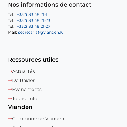
Mail:
Tel:
Tel:
(+352) 83 48 21-31
Permanence (Fuite d’eau) : 83 48 21 61
recette@vianden.lu
Nos informations de contact
Mail:
Mail:
jos.coremans@vianden.lu
atelier@vianden.lu
Tel:
Tel:
(+352) 83 48 21-1
(+352) 83 48 21-20
Tel:
Tel:
(+352) 83 48 21-23
(+352) 83 48 21-22
Tel:
Mail:
(+352) 83 48 21-27
sofia.carvalho@vianden.lu
Mail:
Mail:
secretariat@vianden.lu
diane.storn@vianden.lu
Ressources utiles
Actualités
De Raider
Évènements
Tourist info
Vianden
Commune de Vianden