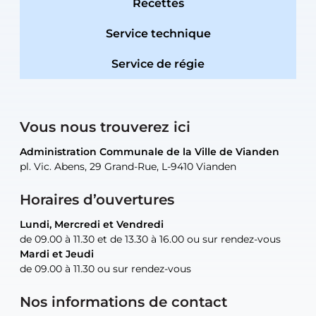
Recettes
Service technique
Service de régie
Vous nous trouverez ici
Administration Communale de la Ville de Vianden
Administration Communale de la Ville de Vianden
Administration Communale de la Ville de Vianden
Administration Communale de la Ville de Vianden
Atelier Communal de la Ville de Vianden
pl. Vic. Abens, 29 Grand-Rue, L-9410 Vianden
pl. Vic. Abens, 29 Grand-Rue, L-9410 Vianden
pl. Vic. Abens, 29 Grand-Rue, L-9410 Vianden
pl. Vic. Abens, 29 Grand-Rue, L-9410 Vianden
30, rue Neugarten, L-9422 Vianden
Horaires d’ouvertures
Lundi, Mercredi et Vendredi
Lundi, Mercredi et Vendredi
uniquement sur rendez-vous
uniquement sur rendez-vous
uniquement sur rendez-vous
de 09.00 à 11.30 et de 13.30 à 16.00 ou sur rendez-vous
de 09.00 à 11.30 et de 13.30 à 16.00 ou sur rendez-vous
Mardi et Jeudi
Mardi et Jeudi
de 09.00 à 11.30 ou sur rendez-vous
de 09.00 à 11.30 ou sur rendez-vous
Tel:
Mail:
Tel:
(+352) 83 48 21-24
(+352) 83 48 21-51
aisha.abdullah@vianden.lu
Mail:
Tel:
Tel:
(+352) 83 48 21-31
Permanence (Fuite d’eau) : 83 48 21 61
recette@vianden.lu
Nos informations de contact
Mail:
Mail:
jos.coremans@vianden.lu
atelier@vianden.lu