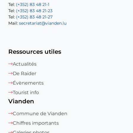
Tel:
Tel:
(+352) 83 48 21-1
(+352) 83 48 21-20
Tel:
Tel:
(+352) 83 48 21-23
(+352) 83 48 21-22
Tel:
Mail:
(+352) 83 48 21-27
sofia.carvalho@vianden.lu
Mail:
Mail:
secretariat@vianden.lu
diane.storn@vianden.lu
Ressources utiles
Actualités
De Raider
Évènements
Tourist info
Vianden
Commune de Vianden
Chiffres importants
Galeries photos