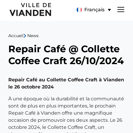
Repair
Menu
Français
Café
de
@
Accueil
News
navigation
Collette
Repair Café @ Collette
principal
Coffee
Coffee Craft 26/10/2024
Craft
Repair Café au Collette Coffee Craft à Vianden
26/10/2024
le 26 octobre 2024
À une époque où la durabilité et la communauté
sont de plus en plus importantes, le prochain
Repair Café à Vianden offre une magnifique
occasion de promouvoir ces deux aspects. Le 26
octobre 2024, le Collette Coffee Craft, un