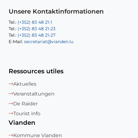
E-Mail:
Tel.:
Tel.:
(+352)83 48 21-31
Permanence (Fuite d’eau) : 83 48 21 61
recette@vianden.lu
E-Mail:
E-Mail:
jos.cormemans@vianden.lu
atelier@vianden.lu
Unsere Kontaktinformationen
Tel.:
Tel.:
(+352) 83 48 21-1
(+352) 83 48 21-20
Tel.:
Tel.:
(+352) 83 48 21-23
(+352) 83 48 21-22
Tel.:
E-Mail:
(+352) 83 48 21-27
sofia.carvalho@vianden.lu
E-Mail:
E-Mail:
secretariat@vianden.lu
diane.storn@vianden.lu
Ressources utiles
Aktuelles
Veranstaltungen
De Raider
Tourist info
Vianden
Kommune Vianden