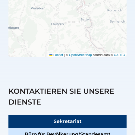
Leaflet
|
©
OpenStreetMap
contributors ©
CARTO
KONTAKTIEREN SIE UNSERE
DIENSTE
Sekretariat
Büro für Bevölkerung/Standesamt