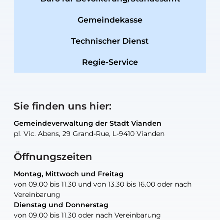
Gemeindekasse
Technischer Dienst
Regie-Service
Sie finden uns hier:
Gemeindeverwaltung der Stadt Vianden
Gemeindeverwaltung der Stadt Vianden
Gemeindeverwaltung der Stadt Vianden
Gemeindeverwaltung der Stadt Vianden
Gemeindewerkstatt der Stadt Vianden
pl. Vic. Abens, 29 Grand-Rue, L-9410 Vianden
pl. Vic. Abens, 29 Grand-Rue, L-9410 Vianden
pl. Vic. Abens, 29 Grand-Rue, L-9410 Vianden
pl. Vic. Abens, 29 Grand-Rue, L-9410 Vianden
30, rue Neugarten, L-9422 Vianden
Öffnungszeiten
Montag, Mittwoch und Freitag
Montag, Mittwoch und Freitag
nur nach Vereinbarung
nur nach Vereinbarung
nur nach Vereinbarung
von 09.00 bis 11.30 und von 13.30 bis 16.00 oder nach
von 09.00 bis 11.30 und von 13.30 bis 16.00 oder nach
Vereinbarung
Vereinbarung
Dienstag und Donnerstag
Dienstag und Donnerstag
Tel.:
E-Mail:
Tel.:
(+352) 83 48 21-24
(+352) 83 48 21-51
aisha.abdullah@vianden.lu
von 09.00 bis 11.30 oder nach Vereinbarung
von 09.00 bis 11.30 oder nach Vereinbarung