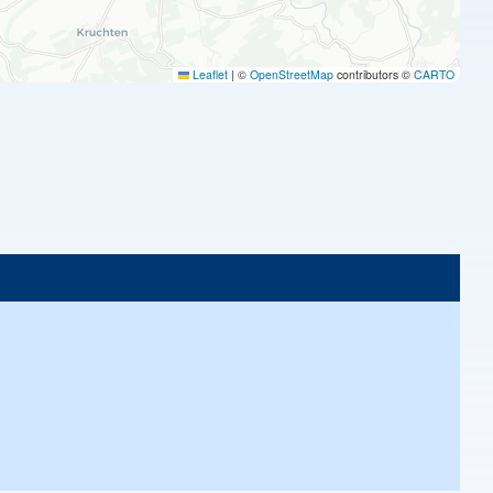
Leaflet
|
©
OpenStreetMap
contributors ©
CARTO