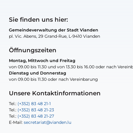
Sie finden uns hier:
Gemeindeverwaltung der Stadt Vianden
Gemeindeverwaltung der Stadt Vianden
Gemeindeverwaltung der Stadt Vianden
Gemeindeverwaltung der Stadt Vianden
Gemeindewerkstatt der Stadt Vianden
pl. Vic. Abens, 29 Grand-Rue, L-9410 Vianden
pl. Vic. Abens, 29 Grand-Rue, L-9410 Vianden
pl. Vic. Abens, 29 Grand-Rue, L-9410 Vianden
pl. Vic. Abens, 29 Grand-Rue, L-9410 Vianden
30, rue Neugarten, L-9422 Vianden
Öffnungszeiten
Montag, Mittwoch und Freitag
Montag, Mittwoch und Freitag
nur nach Vereinbarung
nur nach Vereinbarung
nur nach Vereinbarung
von 09.00 bis 11.30 und von 13.30 bis 16.00 oder nach Verei
von 09.00 bis 11.30 und von 13.30 bis 16.00 oder nach Verei
Dienstag und Donnerstag
Dienstag und Donnerstag
von 09.00 bis 11.30 oder nach Vereinbarung
von 09.00 bis 11.30 oder nach Vereinbarung
Tel.:
E-Mail:
Tel.:
(+352) 83 48 21-24
(+352) 83 48 21-51
aisha.abdullah@vianden.lu
E-Mail:
Tel.:
Tel.:
(+352)83 48 21-31
Permanence (Fuite d’eau) : 83 48 21 61
recette@vianden.lu
Unsere Kontaktinformationen
E-Mail:
E-Mail:
jos.cormemans@vianden.lu
atelier@vianden.lu
Tel.:
Tel.:
(+352) 83 48 21-1
(+352) 83 48 21-20
Tel.:
Tel.:
(+352) 83 48 21-23
(+352) 83 48 21-22
Tel.:
E-Mail:
(+352) 83 48 21-27
sofia.carvalho@vianden.lu
E-Mail:
E-Mail:
secretariat@vianden.lu
diane.storn@vianden.lu