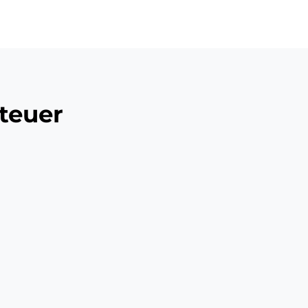
ü
teuer