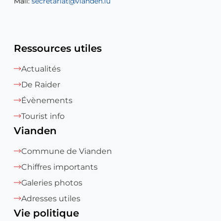
Mail:
Mail:
secretariat@vianden.lu
diane.storn@vianden.lu
Ressources utiles
Actualités
De Raider
Évènements
Tourist info
Vianden
Commune de Vianden
Chiffres importants
Galeries photos
Adresses utiles
Vie politique