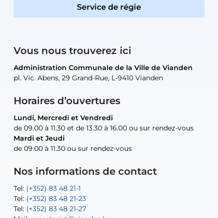
Service de régie
Vous nous trouverez ici
Administration Communale de la Ville de Vianden
Administration Communale de la Ville de Vianden
Administration Communale de la Ville de Vianden
Administration Communale de la Ville de Vianden
Atelier Communal de la Ville de Vianden
pl. Vic. Abens, 29 Grand-Rue, L-9410 Vianden
pl. Vic. Abens, 29 Grand-Rue, L-9410 Vianden
pl. Vic. Abens, 29 Grand-Rue, L-9410 Vianden
pl. Vic. Abens, 29 Grand-Rue, L-9410 Vianden
30, rue Neugarten, L-9422 Vianden
Horaires d’ouvertures
Lundi, Mercredi et Vendredi
Lundi, Mercredi et Vendredi
uniquement sur rendez-vous
uniquement sur rendez-vous
uniquement sur rendez-vous
de 09.00 à 11.30 et de 13.30 à 16.00 ou sur rendez-vous
de 09.00 à 11.30 et de 13.30 à 16.00 ou sur rendez-vous
Mardi et Jeudi
Mardi et Jeudi
de 09.00 à 11.30 ou sur rendez-vous
de 09.00 à 11.30 ou sur rendez-vous
Tel:
Mail:
Tel:
(+352) 83 48 21-24
(+352) 83 48 21-51
aisha.abdullah@vianden.lu
Mail:
Tel:
Tel:
(+352) 83 48 21-31
Permanence (Fuite d’eau) : 83 48 21 61
recette@vianden.lu
Nos informations de contact
Mail:
Mail:
jos.coremans@vianden.lu
atelier@vianden.lu
Tel:
Tel:
(+352) 83 48 21-1
(+352) 83 48 21-20
Tel:
Tel:
(+352) 83 48 21-23
(+352) 83 48 21-22
Tel:
Mail:
(+352) 83 48 21-27
sofia.carvalho@vianden.lu