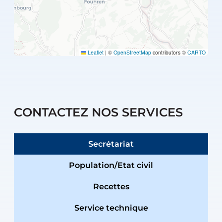
Leaflet
|
©
OpenStreetMap
contributors ©
CARTO
CONTACTEZ NOS SERVICES
Secrétariat
Population/Etat civil
Recettes
Service technique