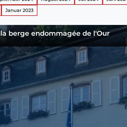
Januar 2023
de la berge endommagée de l'Our