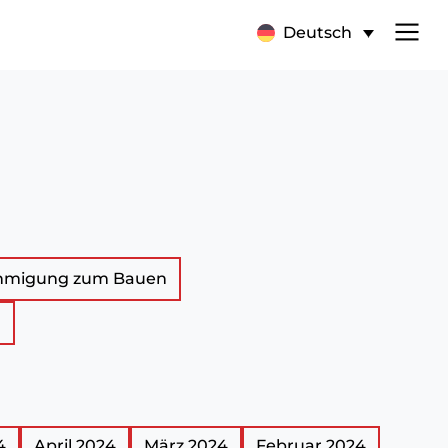
Deutsch
hmigung zum Bauen
n
4
April 2024
März 2024
Februar 2024