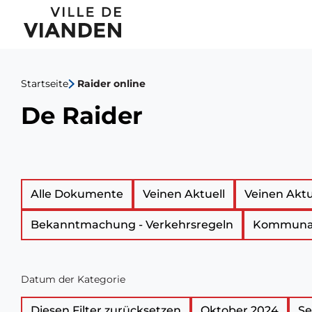
De
Hauptnavigationsmen
Raider
Startseite
Raider online
De Raider
Liste
Alle Dokumente
Veinen Aktuell
Veinen Aktu
Bekanntmachung - Verkehrsregeln
Kommunal
der
amtlichen
Datum der Kategorie
Dokumente
Diesen Filter zurücksetzen
Oktober 2024
Se