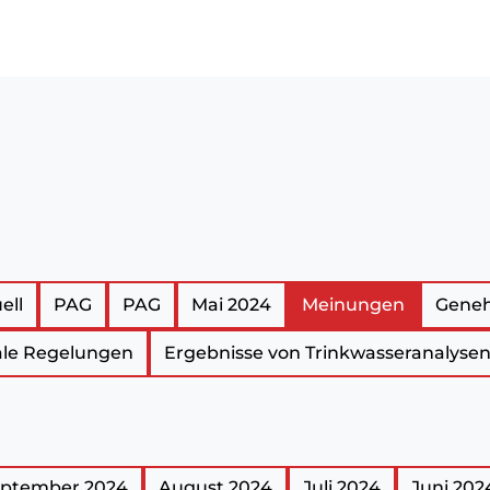
ü
ell
PAG
PAG
Mai 2024
Meinungen
Gene
e Regelungen
Ergebnisse von Trinkwasseranalyse
ptember 2024
August 2024
Juli 2024
Juni 202