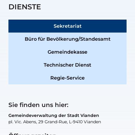
DIENSTE
Sekretariat
Büro für Bevölkerung/Standesamt
Gemeindekasse
Technischer Dienst
Regie-Service
Sie finden uns hier:
Gemeindeverwaltung der Stadt Vianden
Gemeindeverwaltung der Stadt Vianden
Gemeindeverwaltung der Stadt Vianden
Gemeindeverwaltung der Stadt Vianden
Gemeindewerkstatt der Stadt Vianden
pl. Vic. Abens, 29 Grand-Rue, L-9410 Vianden
pl. Vic. Abens, 29 Grand-Rue, L-9410 Vianden
pl. Vic. Abens, 29 Grand-Rue, L-9410 Vianden
pl. Vic. Abens, 29 Grand-Rue, L-9410 Vianden
30, rue Neugarten, L-9422 Vianden