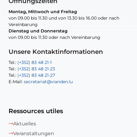
Öffnungszeiten
Montag, Mittwoch und Freitag
Montag, Mittwoch und Freitag
nur nach Vereinbarung
nur nach Vereinbarung
nur nach Vereinbarung
von 09.00 bis 11.30 und von 13.30 bis 16.00 oder nach
von 09.00 bis 11.30 und von 13.30 bis 16.00 oder nach
Vereinbarung
Vereinbarung
Dienstag und Donnerstag
Dienstag und Donnerstag
Tel.:
E-Mail:
Tel.:
(+352) 83 48 21-24
(+352) 83 48 21-51
aisha.abdullah@vianden.lu
von 09.00 bis 11.30 oder nach Vereinbarung
von 09.00 bis 11.30 oder nach Vereinbarung
E-Mail:
Tel.:
Tel.:
(+352)83 48 21-31
Permanence (Fuite d’eau) : 83 48 21 61
recette@vianden.lu
E-Mail:
E-Mail:
jos.cormemans@vianden.lu
atelier@vianden.lu
Unsere Kontaktinformationen
Tel.:
Tel.:
(+352) 83 48 21-1
(+352) 83 48 21-20
Tel.:
Tel.:
(+352) 83 48 21-23
(+352) 83 48 21-22
Tel.:
E-Mail:
(+352) 83 48 21-27
sofia.carvalho@vianden.lu
E-Mail:
E-Mail:
secretariat@vianden.lu
diane.storn@vianden.lu
Ressources utiles
Aktuelles
Veranstaltungen