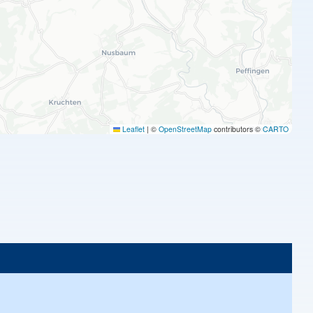
Leaflet
|
©
OpenStreetMap
contributors ©
CARTO