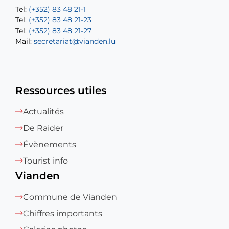
Tel:
Tel:
(+352) 83 48 21-1
(+352) 83 48 21-20
Tel:
Tel:
(+352) 83 48 21-23
(+352) 83 48 21-22
Tel:
Mail:
(+352) 83 48 21-27
sofia.carvalho@vianden.lu
Mail:
Mail:
secretariat@vianden.lu
diane.storn@vianden.lu
Ressources utiles
Actualités
De Raider
Évènements
Tourist info
Vianden
Commune de Vianden
Chiffres importants