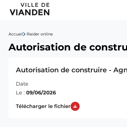
Autorisation
Menu
de
de
construire
Accueil
Raider online
navigation
-
Autorisation de constr
principal
Agnieszka
Wenc
Autorisation de construire - A
Date
Le :
09/06/2026
Télécharger le fichier