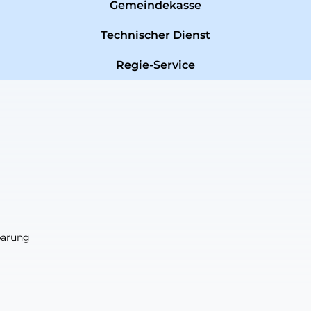
Gemeindekasse
Technischer Dienst
Regie-Service
nbarung
nbarung