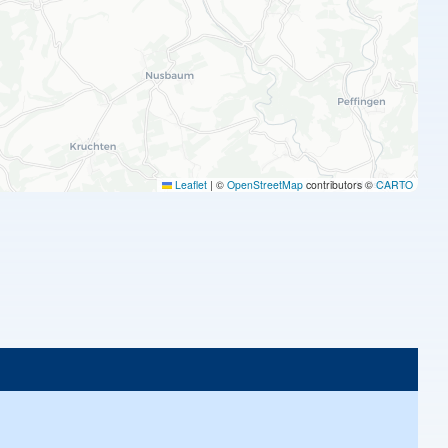
Leaflet
|
©
OpenStreetMap
contributors ©
CARTO