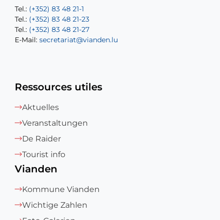
Tel.:
Tel.:
(+352) 83 48 21-1
(+352) 83 48 21-20
Tel.:
Tel.:
(+352) 83 48 21-23
(+352) 83 48 21-22
Tel.:
E-Mail:
(+352) 83 48 21-27
sofia.carvalho@vianden.lu
E-Mail:
E-Mail:
secretariat@vianden.lu
diane.storn@vianden.lu
Ressources utiles
Aktuelles
Veranstaltungen
De Raider
Tourist info
Vianden
Kommune Vianden
Wichtige Zahlen