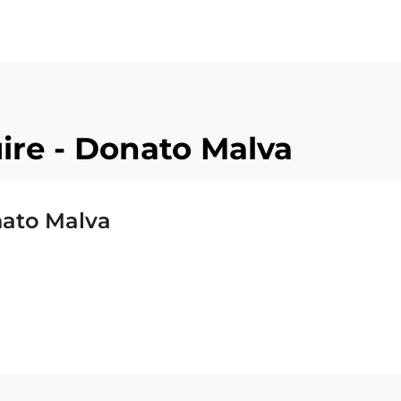
ü
ire - Donato Malva
nato Malva