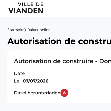
Autorisation
Hauptnavigationsmen
de
construire
Startseite
Raider online
-
Autorisation de constru
Donato
Malva
Autorisation de construire - Do
Date
Le :
07/07/2026
Datei herunterladen