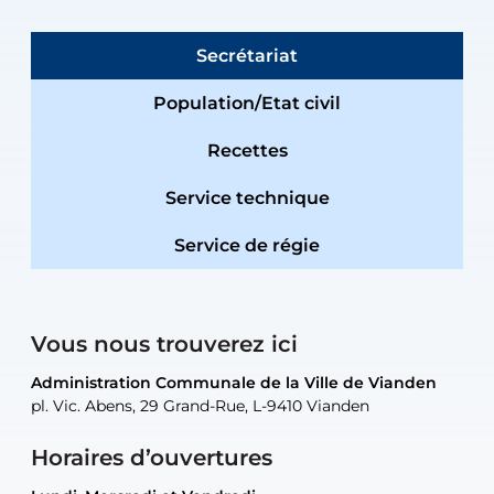
Secrétariat
Population/Etat civil
Recettes
Service technique
Service de régie
Vous nous trouverez ici
Administration Communale de la Ville de Vianden
Administration Communale de la Ville de Vianden
Administration Communale de la Ville de Vianden
Administration Communale de la Ville de Vianden
Atelier Communal de la Ville de Vianden
pl. Vic. Abens, 29 Grand-Rue, L-9410 Vianden
pl. Vic. Abens, 29 Grand-Rue, L-9410 Vianden
pl. Vic. Abens, 29 Grand-Rue, L-9410 Vianden
pl. Vic. Abens, 29 Grand-Rue, L-9410 Vianden
30, rue Neugarten, L-9422 Vianden
Horaires d’ouvertures