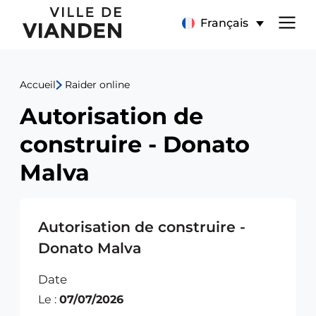
Autorisation
Menu
Français
de
de
construire
Accueil
Raider online
navigation
-
Autorisation de
principal
Donato
construire - Donato
Malva
Malva
Autorisation de construire -
Donato Malva
Date
Le :
07/07/2026