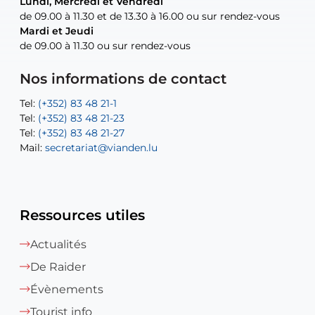
Lundi, Mercredi et Vendredi
Lundi, Mercredi et Vendredi
uniquement sur rendez-vous
uniquement sur rendez-vous
uniquement sur rendez-vous
de 09.00 à 11.30 et de 13.30 à 16.00 ou sur rendez-vous
de 09.00 à 11.30 et de 13.30 à 16.00 ou sur rendez-vous
Mardi et Jeudi
Mardi et Jeudi
de 09.00 à 11.30 ou sur rendez-vous
de 09.00 à 11.30 ou sur rendez-vous
Tel:
Mail:
Tel:
(+352) 83 48 21-24
(+352) 83 48 21-51
aisha.abdullah@vianden.lu
Mail:
Tel:
Tel:
(+352) 83 48 21-31
Permanence (Fuite d’eau) : 83 48 21 61
recette@vianden.lu
Nos informations de contact
Mail:
Mail:
jos.coremans@vianden.lu
atelier@vianden.lu
Tel:
Tel:
(+352) 83 48 21-1
(+352) 83 48 21-20
Tel:
Tel:
(+352) 83 48 21-23
(+352) 83 48 21-22
Tel:
Mail:
(+352) 83 48 21-27
sofia.carvalho@vianden.lu
Mail:
Mail:
secretariat@vianden.lu
diane.storn@vianden.lu
Ressources utiles
Actualités
De Raider
Évènements
Tourist info