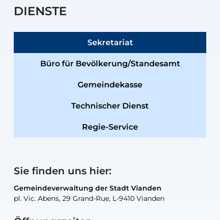
DIENSTE
Sekretariat
Büro für Bevölkerung/Standesamt
Gemeindekasse
Technischer Dienst
Regie-Service
Sie finden uns hier:
Gemeindeverwaltung der Stadt Vianden
Gemeindeverwaltung der Stadt Vianden
Gemeindeverwaltung der Stadt Vianden
Gemeindeverwaltung der Stadt Vianden
Gemeindewerkstatt der Stadt Vianden
pl. Vic. Abens, 29 Grand-Rue, L-9410 Vianden
pl. Vic. Abens, 29 Grand-Rue, L-9410 Vianden
pl. Vic. Abens, 29 Grand-Rue, L-9410 Vianden
pl. Vic. Abens, 29 Grand-Rue, L-9410 Vianden
30, rue Neugarten, L-9422 Vianden