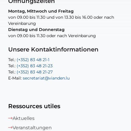
Öffnungszeiten
Montag, Mittwoch und Freitag
Montag, Mittwoch und Freitag
nur nach Vereinbarung
nur nach Vereinbarung
nur nach Vereinbarung
von 09.00 bis 11.30 und von 13.30 bis 16.00 oder nach
von 09.00 bis 11.30 und von 13.30 bis 16.00 oder nach
Vereinbarung
Vereinbarung
Dienstag und Donnerstag
Dienstag und Donnerstag
Tel.:
E-Mail:
Tel.:
(+352) 83 48 21-24
(+352) 83 48 21-51
aisha.abdullah@vianden.lu
von 09.00 bis 11.30 oder nach Vereinbarung
von 09.00 bis 11.30 oder nach Vereinbarung
E-Mail:
Tel.:
Tel.:
(+352)83 48 21-31
Permanence (Fuite d’eau) : 83 48 21 61
recette@vianden.lu
E-Mail:
E-Mail:
jos.cormemans@vianden.lu
atelier@vianden.lu
Unsere Kontaktinformationen
Tel.:
Tel.:
(+352) 83 48 21-1
(+352) 83 48 21-20
Tel.:
Tel.:
(+352) 83 48 21-23
(+352) 83 48 21-22
Tel.:
E-Mail:
(+352) 83 48 21-27
sofia.carvalho@vianden.lu
E-Mail:
E-Mail:
secretariat@vianden.lu
diane.storn@vianden.lu
Ressources utiles
Aktuelles
Veranstaltungen