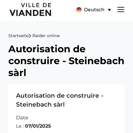
Autorisation
Hauptnavigationsmen
Deutsch
de
construire
Startseite
Raider online
-
Autorisation de
Steinebach
construire - Steinebach
sàrl
sàrl
Autorisation de construire -
Steinebach sàrl
Date
Le :
07/01/2025