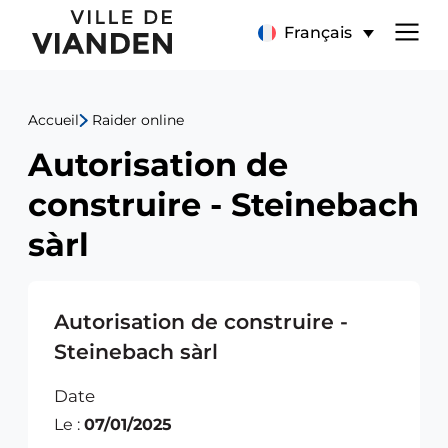
Autorisation
Menu
Français
de
de
construire
Accueil
Raider online
navigation
-
Autorisation de
principal
Steinebach
construire - Steinebach
sàrl
sàrl
Autorisation de construire -
Steinebach sàrl
Date
Le :
07/01/2025