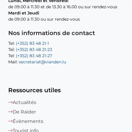
Lundi, Mercredi et Vendredi
Lundi, Mercredi et Vendredi
uniquement sur rendez-vous
uniquement sur rendez-vous
uniquement sur rendez-vous
de 09.00 à 11.30 et de 13.30 à 16.00 ou sur rendez-vous
de 09.00 à 11.30 et de 13.30 à 16.00 ou sur rendez-vous
Mardi et Jeudi
Mardi et Jeudi
de 09.00 à 11.30 ou sur rendez-vous
de 09.00 à 11.30 ou sur rendez-vous
Tel:
Mail:
Tel:
(+352) 83 48 21-24
(+352) 83 48 21-51
aisha.abdullah@vianden.lu
Mail:
Tel:
Tel:
(+352) 83 48 21-31
Permanence (Fuite d’eau) : 83 48 21 61
recette@vianden.lu
Nos informations de contact
Mail:
Mail:
jos.coremans@vianden.lu
atelier@vianden.lu
Tel:
Tel:
(+352) 83 48 21-1
(+352) 83 48 21-20
Tel:
Tel:
(+352) 83 48 21-23
(+352) 83 48 21-22
Tel:
Mail:
(+352) 83 48 21-27
sofia.carvalho@vianden.lu
Mail:
Mail:
secretariat@vianden.lu
diane.storn@vianden.lu
Ressources utiles
Actualités
De Raider
Évènements
Tourist info