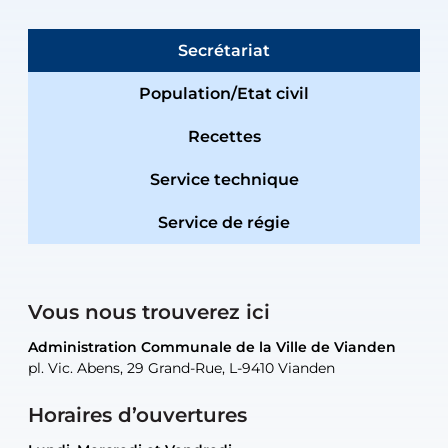
Secrétariat
Population/Etat civil
Recettes
Service technique
Service de régie
Vous nous trouverez ici
Administration Communale de la Ville de Vianden
Administration Communale de la Ville de Vianden
Administration Communale de la Ville de Vianden
Administration Communale de la Ville de Vianden
Atelier Communal de la Ville de Vianden
pl. Vic. Abens, 29 Grand-Rue, L-9410 Vianden
pl. Vic. Abens, 29 Grand-Rue, L-9410 Vianden
pl. Vic. Abens, 29 Grand-Rue, L-9410 Vianden
pl. Vic. Abens, 29 Grand-Rue, L-9410 Vianden
30, rue Neugarten, L-9422 Vianden
Horaires d’ouvertures