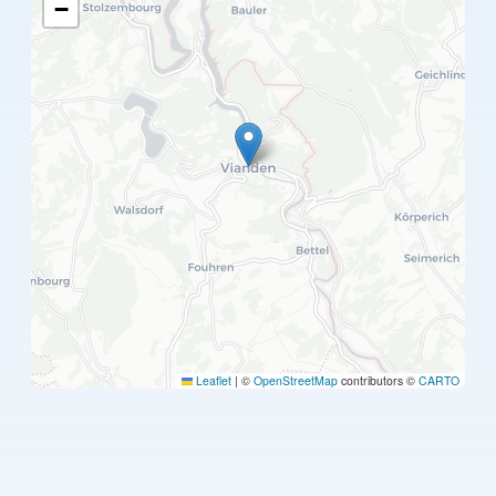
−
Leaflet
|
©
OpenStreetMap
contributors ©
CARTO