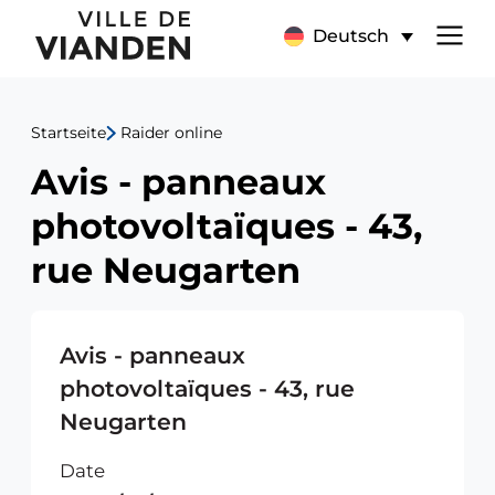
Avis
Hauptnavigationsmen
Deutsch
-
panneaux
Startseite
Raider online
photovoltaïques
Avis - panneaux
-
photovoltaïques - 43,
43,
rue Neugarten
rue
Neugarten
Avis - panneaux
photovoltaïques - 43, rue
Neugarten
Date