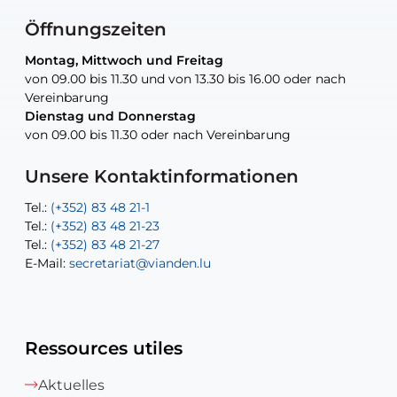
Öffnungszeiten
Montag, Mittwoch und Freitag
Montag, Mittwoch und Freitag
nur nach Vereinbarung
nur nach Vereinbarung
nur nach Vereinbarung
von 09.00 bis 11.30 und von 13.30 bis 16.00 oder nach
von 09.00 bis 11.30 und von 13.30 bis 16.00 oder nach
Vereinbarung
Vereinbarung
Dienstag und Donnerstag
Dienstag und Donnerstag
Tel.:
E-Mail:
Tel.:
(+352) 83 48 21-24
(+352) 83 48 21-51
aisha.abdullah@vianden.lu
von 09.00 bis 11.30 oder nach Vereinbarung
von 09.00 bis 11.30 oder nach Vereinbarung
E-Mail:
Tel.:
Tel.:
(+352)83 48 21-31
Permanence (Fuite d’eau) : 83 48 21 61
recette@vianden.lu
E-Mail:
E-Mail:
jos.cormemans@vianden.lu
atelier@vianden.lu
Unsere Kontaktinformationen
Tel.:
Tel.:
(+352) 83 48 21-1
(+352) 83 48 21-20
Tel.:
Tel.:
(+352) 83 48 21-23
(+352) 83 48 21-22
Tel.:
E-Mail:
(+352) 83 48 21-27
sofia.carvalho@vianden.lu
E-Mail:
E-Mail:
secretariat@vianden.lu
diane.storn@vianden.lu
Ressources utiles
Aktuelles