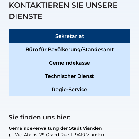
KONTAKTIEREN SIE UNSERE
DIENSTE
Sekretariat
Büro für Bevölkerung/Standesamt
Gemeindekasse
Technischer Dienst
Regie-Service
Sie finden uns hier:
Gemeindeverwaltung der Stadt Vianden
Gemeindeverwaltung der Stadt Vianden
Gemeindeverwaltung der Stadt Vianden
Gemeindeverwaltung der Stadt Vianden
Gemeindewerkstatt der Stadt Vianden
pl. Vic. Abens, 29 Grand-Rue, L-9410 Vianden
pl. Vic. Abens, 29 Grand-Rue, L-9410 Vianden
pl. Vic. Abens, 29 Grand-Rue, L-9410 Vianden
pl. Vic. Abens, 29 Grand-Rue, L-9410 Vianden
30, rue Neugarten, L-9422 Vianden