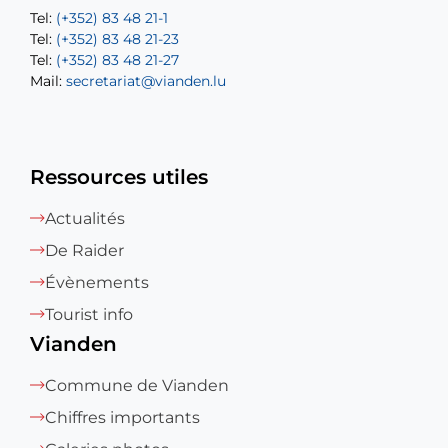
Tel:
Tel:
(+352) 83 48 21-1
(+352) 83 48 21-20
Tel:
Tel:
(+352) 83 48 21-23
(+352) 83 48 21-22
Tel:
Mail:
(+352) 83 48 21-27
sofia.carvalho@vianden.lu
Mail:
Mail:
secretariat@vianden.lu
diane.storn@vianden.lu
Ressources utiles
Actualités
De Raider
Évènements
Tourist info
Vianden
Commune de Vianden
Chiffres importants