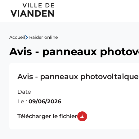
Avis
Menu
-
de
panneaux
Accueil
Raider online
navigation
photovoltaïques
Avis - panneaux photov
principal
-
43,
Avis - panneaux photovoltaïque
rue
Date
Neugarten
Le :
09/06/2026
Télécharger le fichier