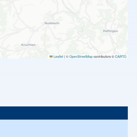
Leaflet
|
©
OpenStreetMap
contributors ©
CARTO