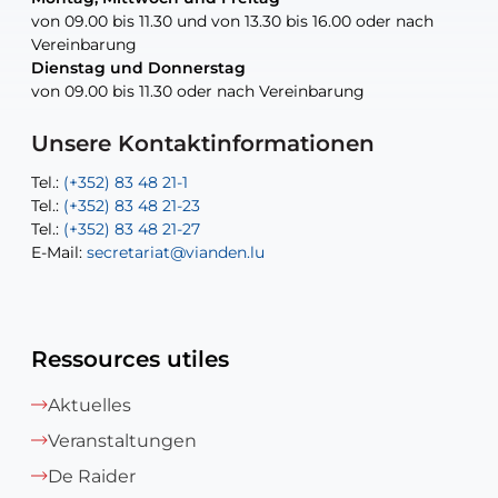
von 09.00 bis 11.30 und von 13.30 bis 16.00 oder nach
von 09.00 bis 11.30 und von 13.30 bis 16.00 oder nach
Vereinbarung
Vereinbarung
Dienstag und Donnerstag
Dienstag und Donnerstag
Tel.:
E-Mail:
Tel.:
(+352) 83 48 21-24
(+352) 83 48 21-51
aisha.abdullah@vianden.lu
von 09.00 bis 11.30 oder nach Vereinbarung
von 09.00 bis 11.30 oder nach Vereinbarung
E-Mail:
Tel.:
Tel.:
(+352)83 48 21-31
Permanence (Fuite d’eau) : 83 48 21 61
recette@vianden.lu
E-Mail:
E-Mail:
jos.cormemans@vianden.lu
atelier@vianden.lu
Unsere Kontaktinformationen
Tel.:
Tel.:
(+352) 83 48 21-1
(+352) 83 48 21-20
Tel.:
Tel.:
(+352) 83 48 21-23
(+352) 83 48 21-22
Tel.:
E-Mail:
(+352) 83 48 21-27
sofia.carvalho@vianden.lu
E-Mail:
E-Mail:
secretariat@vianden.lu
diane.storn@vianden.lu
Ressources utiles
Aktuelles
Veranstaltungen
De Raider