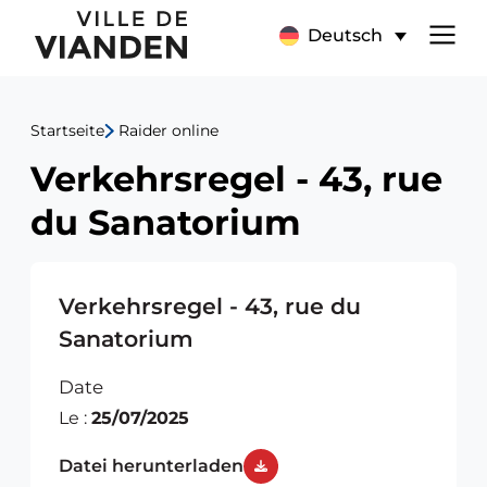
Verkehrsregel
Hauptnavigationsmen
Deutsch
-
43,
Startseite
Raider online
rue
Verkehrsregel - 43, rue
du
du Sanatorium
Sanatorium
Verkehrsregel - 43, rue du
Sanatorium
Date
Le :
25/07/2025
Datei herunterladen