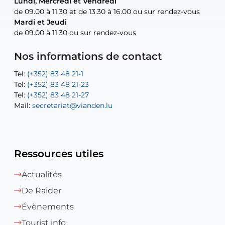
Lundi, Mercredi et Vendredi
Lundi, Mercredi et Vendredi
uniquement sur rendez-vous
uniquement sur rendez-vous
uniquement sur rendez-vous
de 09.00 à 11.30 et de 13.30 à 16.00 ou sur rendez-vous
de 09.00 à 11.30 et de 13.30 à 16.00 ou sur rendez-vous
Mardi et Jeudi
Mardi et Jeudi
de 09.00 à 11.30 ou sur rendez-vous
de 09.00 à 11.30 ou sur rendez-vous
Tel:
Mail:
Tel:
(+352) 83 48 21-24
(+352) 83 48 21-51
aisha.abdullah@vianden.lu
Mail:
Tel:
Tel:
(+352) 83 48 21-31
Permanence (Fuite d’eau) : 83 48 21 61
recette@vianden.lu
Nos informations de contact
Mail:
Mail:
jos.coremans@vianden.lu
atelier@vianden.lu
Tel:
Tel:
(+352) 83 48 21-1
(+352) 83 48 21-20
Tel:
Tel:
(+352) 83 48 21-23
(+352) 83 48 21-22
Tel:
Mail:
(+352) 83 48 21-27
sofia.carvalho@vianden.lu
Mail:
Mail:
secretariat@vianden.lu
diane.storn@vianden.lu
Ressources utiles
Actualités
De Raider
Évènements
Tourist info