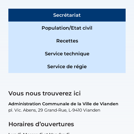
Secrétariat
Population/Etat civil
Recettes
Service technique
Service de régie
Vous nous trouverez ici
Administration Communale de la Ville de Vianden
Administration Communale de la Ville de Vianden
Administration Communale de la Ville de Vianden
Administration Communale de la Ville de Vianden
Atelier Communal de la Ville de Vianden
pl. Vic. Abens, 29 Grand-Rue, L-9410 Vianden
pl. Vic. Abens, 29 Grand-Rue, L-9410 Vianden
pl. Vic. Abens, 29 Grand-Rue, L-9410 Vianden
pl. Vic. Abens, 29 Grand-Rue, L-9410 Vianden
30, rue Neugarten, L-9422 Vianden
Horaires d’ouvertures