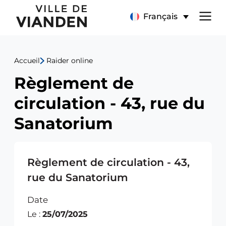
Règlement
Menu
Français
de
de
circulation
Accueil
Raider online
navigation
-
Règlement de
principal
43,
circulation - 43, rue du
rue
Sanatorium
du
Sanatorium
Règlement de circulation - 43,
rue du Sanatorium
Date
Le :
25/07/2025