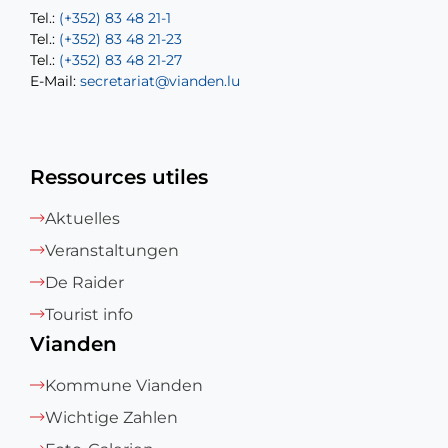
Tel.:
Tel.:
(+352) 83 48 21-1
(+352) 83 48 21-20
Tel.:
Tel.:
(+352) 83 48 21-23
(+352) 83 48 21-22
Tel.:
E-Mail:
(+352) 83 48 21-27
sofia.carvalho@vianden.lu
E-Mail:
E-Mail:
secretariat@vianden.lu
diane.storn@vianden.lu
Ressources utiles
Aktuelles
Veranstaltungen
De Raider
Tourist info
Vianden
Kommune Vianden
Wichtige Zahlen