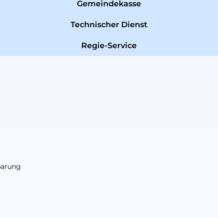
Gemeindekasse
Technischer Dienst
Regie-Service
nbarung
nbarung