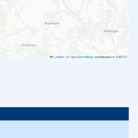
Leaflet
|
©
OpenStreetMap
contributors ©
CARTO