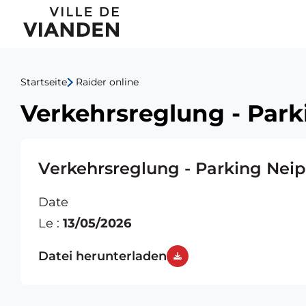
Verkehrsreglung
Hauptnavigationsmen
-
Parking
Startseite
Raider online
Neipiertchen
Verkehrsreglung - Park
01.06-
02.06.26
Verkehrsreglung - Parking Neip
Date
Le :
13/05/2026
Datei herunterladen