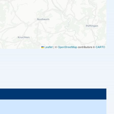
Leaflet
|
©
OpenStreetMap
contributors ©
CARTO