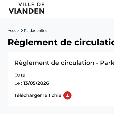
Règlement
Menu
de
de
circulation
Accueil
Raider online
navigation
-
Règlement de circulati
principal
Parking
Neipiertchen
Règlement de circulation - Park
01.06-
Date
02.06.26
Le :
13/05/2026
Télécharger le fichier