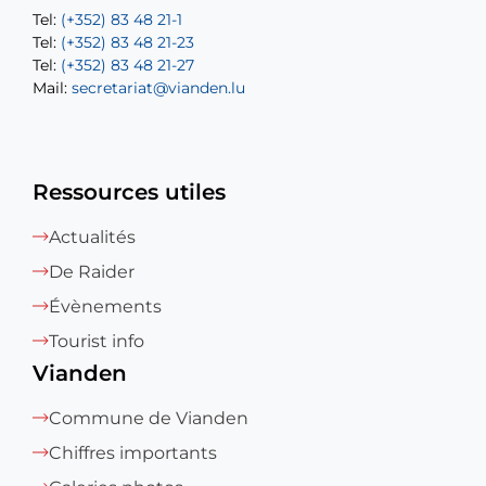
Tel:
Tel:
(+352) 83 48 21-1
(+352) 83 48 21-20
Tel:
Tel:
(+352) 83 48 21-23
(+352) 83 48 21-22
Tel:
Mail:
(+352) 83 48 21-27
sofia.carvalho@vianden.lu
Mail:
Mail:
secretariat@vianden.lu
diane.storn@vianden.lu
Ressources utiles
Actualités
De Raider
Évènements
Tourist info
Vianden
Commune de Vianden
Chiffres importants