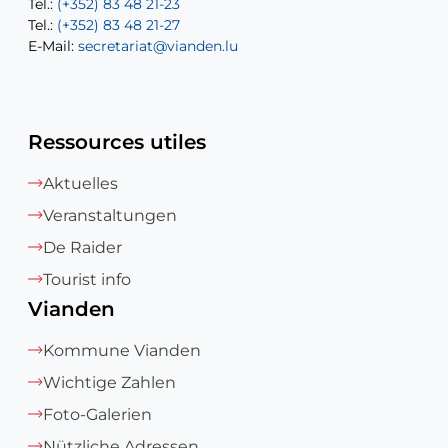
Tel.:
Tel.:
(+352) 83 48 21-23
(+352) 83 48 21-22
Tel.:
E-Mail:
(+352) 83 48 21-27
sofia.carvalho@vianden.lu
E-Mail:
E-Mail:
secretariat@vianden.lu
diane.storn@vianden.lu
Ressources utiles
Aktuelles
Veranstaltungen
De Raider
Tourist info
Vianden
Kommune Vianden
Wichtige Zahlen
Foto-Galerien
Nützliche Adressen