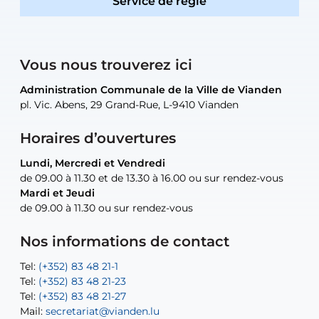
Service de régie
Vous nous trouverez ici
Administration Communale de la Ville de Vianden
Administration Communale de la Ville de Vianden
Administration Communale de la Ville de Vianden
Administration Communale de la Ville de Vianden
Atelier Communal de la Ville de Vianden
pl. Vic. Abens, 29 Grand-Rue, L-9410 Vianden
pl. Vic. Abens, 29 Grand-Rue, L-9410 Vianden
pl. Vic. Abens, 29 Grand-Rue, L-9410 Vianden
pl. Vic. Abens, 29 Grand-Rue, L-9410 Vianden
30, rue Neugarten, L-9422 Vianden
Horaires d’ouvertures
Lundi, Mercredi et Vendredi
Lundi, Mercredi et Vendredi
uniquement sur rendez-vous
uniquement sur rendez-vous
uniquement sur rendez-vous
de 09.00 à 11.30 et de 13.30 à 16.00 ou sur rendez-vous
de 09.00 à 11.30 et de 13.30 à 16.00 ou sur rendez-vous
Mardi et Jeudi
Mardi et Jeudi
de 09.00 à 11.30 ou sur rendez-vous
de 09.00 à 11.30 ou sur rendez-vous
Tel:
Mail:
Tel:
(+352) 83 48 21-24
(+352) 83 48 21-51
aisha.abdullah@vianden.lu
Mail:
Tel:
Tel:
(+352) 83 48 21-31
Permanence (Fuite d’eau) : 83 48 21 61
recette@vianden.lu
Nos informations de contact
Mail:
Mail:
jos.coremans@vianden.lu
atelier@vianden.lu
Tel:
Tel:
(+352) 83 48 21-1
(+352) 83 48 21-20
Tel:
Tel:
(+352) 83 48 21-23
(+352) 83 48 21-22
Tel:
Mail:
(+352) 83 48 21-27
sofia.carvalho@vianden.lu
Mail:
Mail:
secretariat@vianden.lu
diane.storn@vianden.lu