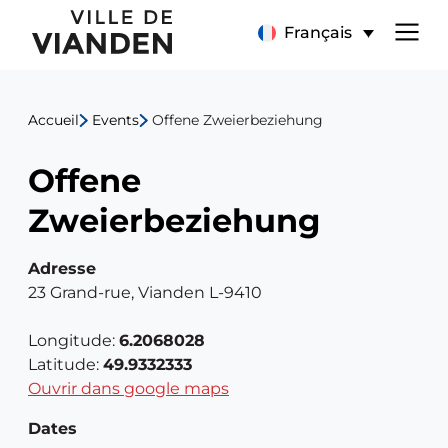
Offene
Menu
Français
Zweierbeziehung
de
Accueil
Events
Offene Zweierbeziehung
navigation
Offene
principal
Zweierbeziehung
Adresse
23 Grand-rue, Vianden L-9410
Longitude:
6.2068028
Latitude:
49.9332333
Ouvrir dans google maps
Dates