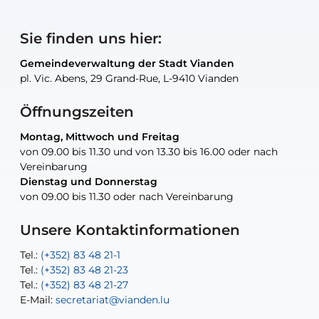
Sie finden uns hier:
Gemeindeverwaltung der Stadt Vianden
Gemeindeverwaltung der Stadt Vianden
Gemeindeverwaltung der Stadt Vianden
Gemeindeverwaltung der Stadt Vianden
Gemeindewerkstatt der Stadt Vianden
pl. Vic. Abens, 29 Grand-Rue, L-9410 Vianden
pl. Vic. Abens, 29 Grand-Rue, L-9410 Vianden
pl. Vic. Abens, 29 Grand-Rue, L-9410 Vianden
pl. Vic. Abens, 29 Grand-Rue, L-9410 Vianden
30, rue Neugarten, L-9422 Vianden
Öffnungszeiten
Montag, Mittwoch und Freitag
Montag, Mittwoch und Freitag
nur nach Vereinbarung
nur nach Vereinbarung
nur nach Vereinbarung
von 09.00 bis 11.30 und von 13.30 bis 16.00 oder nach
von 09.00 bis 11.30 und von 13.30 bis 16.00 oder nach
Vereinbarung
Vereinbarung
Dienstag und Donnerstag
Dienstag und Donnerstag
Tel.:
E-Mail:
Tel.:
(+352) 83 48 21-24
(+352) 83 48 21-51
aisha.abdullah@vianden.lu
von 09.00 bis 11.30 oder nach Vereinbarung
von 09.00 bis 11.30 oder nach Vereinbarung
E-Mail:
Tel.:
Tel.:
(+352)83 48 21-31
Permanence (Fuite d’eau) : 83 48 21 61
recette@vianden.lu
E-Mail:
E-Mail:
jos.cormemans@vianden.lu
atelier@vianden.lu
Unsere Kontaktinformationen
Tel.:
Tel.:
(+352) 83 48 21-1
(+352) 83 48 21-20
Tel.:
Tel.:
(+352) 83 48 21-23
(+352) 83 48 21-22
Tel.:
E-Mail:
(+352) 83 48 21-27
sofia.carvalho@vianden.lu
E-Mail:
E-Mail:
secretariat@vianden.lu
diane.storn@vianden.lu