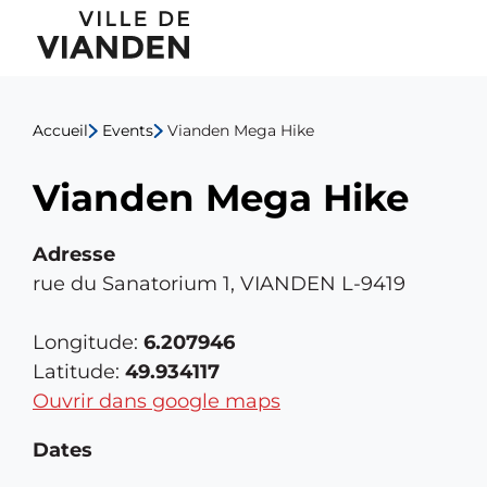
Vianden
Menu
Mega
de
Hike
Accueil
Events
Vianden Mega Hike
navigation
Vianden Mega Hike
principal
Adresse
rue du Sanatorium 1, VIANDEN L-9419
Longitude:
6.207946
Latitude:
49.934117
Ouvrir dans google maps
Dates