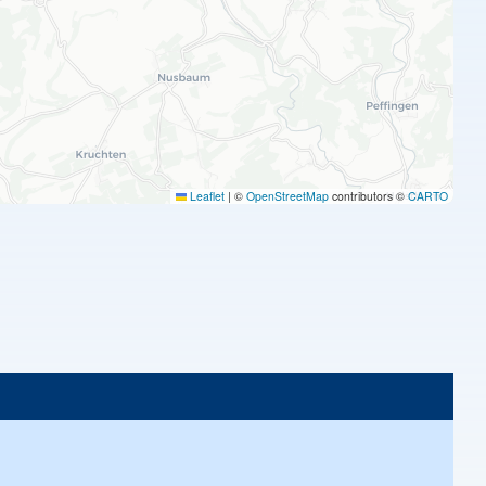
Leaflet
|
©
OpenStreetMap
contributors ©
CARTO