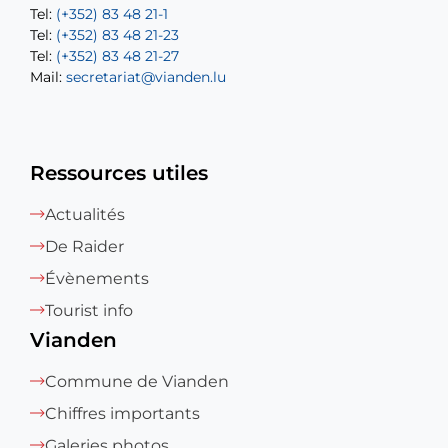
Tel:
Tel:
(+352) 83 48 21-1
(+352) 83 48 21-20
Tel:
Tel:
(+352) 83 48 21-23
(+352) 83 48 21-22
Tel:
Mail:
(+352) 83 48 21-27
sofia.carvalho@vianden.lu
Mail:
Mail:
secretariat@vianden.lu
diane.storn@vianden.lu
Ressources utiles
Actualités
De Raider
Évènements
Tourist info
Vianden
Commune de Vianden
Chiffres importants
Galeries photos