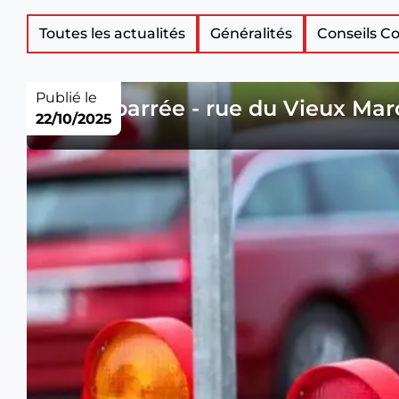
Liste
Toutes les actualités
Généralités
Conseils 
des
Publié le
Route barrée - rue du Vieux Mar
22/10/2025
articles
de
nouveautés