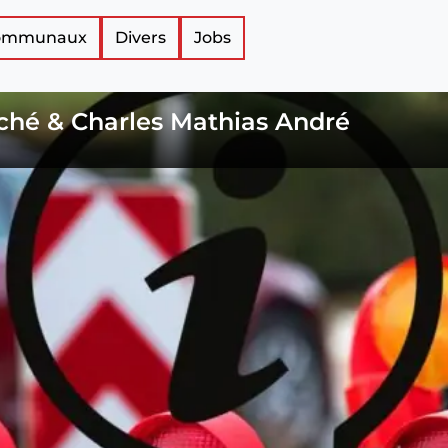
Communaux
Divers
Jobs
ché & Charles Mathias André