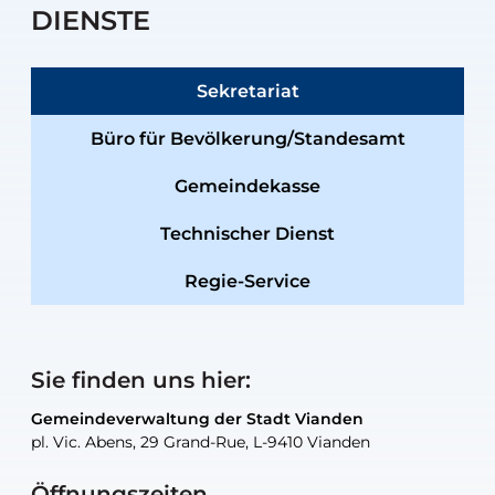
DIENSTE
Sekretariat
Büro für Bevölkerung/Standesamt
Gemeindekasse
Technischer Dienst
Regie-Service
Sie finden uns hier:
Gemeindeverwaltung der Stadt Vianden
Gemeindeverwaltung der Stadt Vianden
Gemeindeverwaltung der Stadt Vianden
Gemeindeverwaltung der Stadt Vianden
Gemeindewerkstatt der Stadt Vianden
pl. Vic. Abens, 29 Grand-Rue, L-9410 Vianden
pl. Vic. Abens, 29 Grand-Rue, L-9410 Vianden
pl. Vic. Abens, 29 Grand-Rue, L-9410 Vianden
pl. Vic. Abens, 29 Grand-Rue, L-9410 Vianden
30, rue Neugarten, L-9422 Vianden
Öffnungszeiten