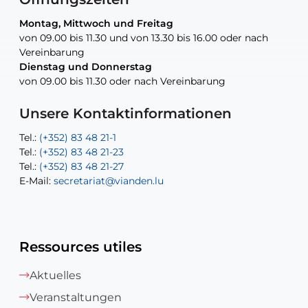
Montag, Mittwoch und Freitag
Montag, Mittwoch und Freitag
nur nach Vereinbarung
nur nach Vereinbarung
nur nach Vereinbarung
von 09.00 bis 11.30 und von 13.30 bis 16.00 oder nach
von 09.00 bis 11.30 und von 13.30 bis 16.00 oder nach
Vereinbarung
Vereinbarung
Dienstag und Donnerstag
Dienstag und Donnerstag
Tel.:
E-Mail:
Tel.:
(+352) 83 48 21-24
(+352) 83 48 21-51
aisha.abdullah@vianden.lu
von 09.00 bis 11.30 oder nach Vereinbarung
von 09.00 bis 11.30 oder nach Vereinbarung
E-Mail:
Tel.:
Tel.:
(+352)83 48 21-31
Permanence (Fuite d’eau) : 83 48 21 61
recette@vianden.lu
E-Mail:
E-Mail:
jos.cormemans@vianden.lu
atelier@vianden.lu
Unsere Kontaktinformationen
Tel.:
Tel.:
(+352) 83 48 21-1
(+352) 83 48 21-20
Tel.:
Tel.:
(+352) 83 48 21-23
(+352) 83 48 21-22
Tel.:
E-Mail:
(+352) 83 48 21-27
sofia.carvalho@vianden.lu
E-Mail:
E-Mail:
secretariat@vianden.lu
diane.storn@vianden.lu
Ressources utiles
Aktuelles
Veranstaltungen