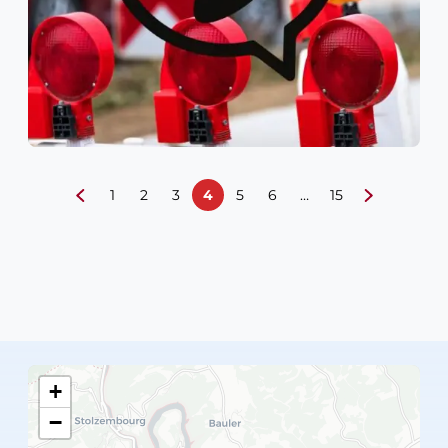
1
2
3
4
5
6
…
15
+
−