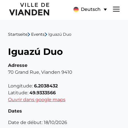
Iguazú
Hauptnavigationsmen
Deutsch
Duo
Startseite
Events
Iguazú Duo
Iguazú Duo
Adresse
70 Grand Rue, Vianden 9410
Longitude:
6.2038432
Latitude:
49.9333566
Ouvrir dans google maps
Dates
Date de début: 18/10/2026