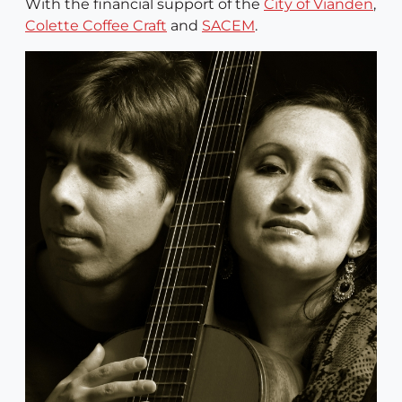
With the financial support of the
City of Vianden
,
Colette Coffee Craft
and
SACEM
.