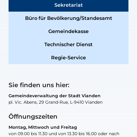
Sekretariat
Büro für Bevölkerung/Standesamt
Gemeindekasse
Technischer Dienst
Regie-Service
Sie finden uns hier:
Gemeindeverwaltung der Stadt Vianden
Gemeindeverwaltung der Stadt Vianden
Gemeindeverwaltung der Stadt Vianden
Gemeindeverwaltung der Stadt Vianden
Gemeindewerkstatt der Stadt Vianden
pl. Vic. Abens, 29 Grand-Rue, L-9410 Vianden
pl. Vic. Abens, 29 Grand-Rue, L-9410 Vianden
pl. Vic. Abens, 29 Grand-Rue, L-9410 Vianden
pl. Vic. Abens, 29 Grand-Rue, L-9410 Vianden
30, rue Neugarten, L-9422 Vianden
Öffnungszeiten
Montag, Mittwoch und Freitag
Montag, Mittwoch und Freitag
nur nach Vereinbarung
nur nach Vereinbarung
nur nach Vereinbarung
von 09.00 bis 11.30 und von 13.30 bis 16.00 oder nach
von 09.00 bis 11.30 und von 13.30 bis 16.00 oder nach