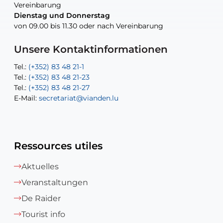
Vereinbarung
Vereinbarung
Dienstag und Donnerstag
Dienstag und Donnerstag
Tel.:
E-Mail:
Tel.:
(+352) 83 48 21-24
(+352) 83 48 21-51
aisha.abdullah@vianden.lu
von 09.00 bis 11.30 oder nach Vereinbarung
von 09.00 bis 11.30 oder nach Vereinbarung
E-Mail:
Tel.:
Tel.:
(+352)83 48 21-31
Permanence (Fuite d’eau) : 83 48 21 61
recette@vianden.lu
E-Mail:
E-Mail:
jos.cormemans@vianden.lu
atelier@vianden.lu
Unsere Kontaktinformationen
Tel.:
Tel.:
(+352) 83 48 21-1
(+352) 83 48 21-20
Tel.:
Tel.:
(+352) 83 48 21-23
(+352) 83 48 21-22
Tel.:
E-Mail:
(+352) 83 48 21-27
sofia.carvalho@vianden.lu
E-Mail:
E-Mail:
secretariat@vianden.lu
diane.storn@vianden.lu
Ressources utiles
Aktuelles
Veranstaltungen
De Raider
Tourist info