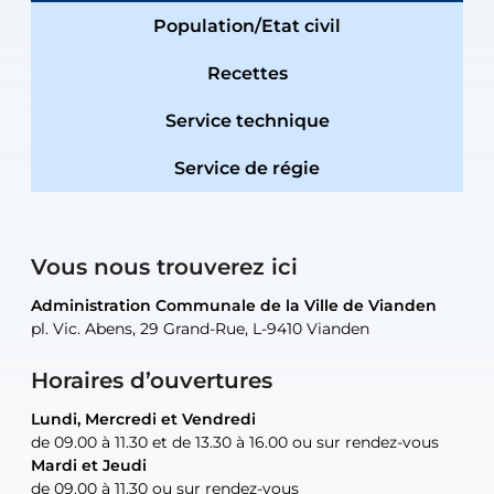
Population/Etat civil
Recettes
Service technique
Service de régie
Vous nous trouverez ici
Administration Communale de la Ville de Vianden
Administration Communale de la Ville de Vianden
Administration Communale de la Ville de Vianden
Administration Communale de la Ville de Vianden
Atelier Communal de la Ville de Vianden
pl. Vic. Abens, 29 Grand-Rue, L-9410 Vianden
pl. Vic. Abens, 29 Grand-Rue, L-9410 Vianden
pl. Vic. Abens, 29 Grand-Rue, L-9410 Vianden
pl. Vic. Abens, 29 Grand-Rue, L-9410 Vianden
30, rue Neugarten, L-9422 Vianden
Horaires d’ouvertures
Lundi, Mercredi et Vendredi
Lundi, Mercredi et Vendredi
uniquement sur rendez-vous
uniquement sur rendez-vous
uniquement sur rendez-vous
de 09.00 à 11.30 et de 13.30 à 16.00 ou sur rendez-vous
de 09.00 à 11.30 et de 13.30 à 16.00 ou sur rendez-vous
Mardi et Jeudi
Mardi et Jeudi
de 09.00 à 11.30 ou sur rendez-vous
de 09.00 à 11.30 ou sur rendez-vous