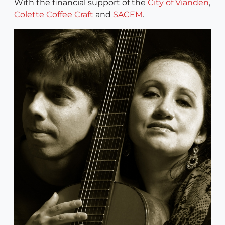
With the financial support of the
City of Vianden
,
Colette Coffee Craft
and
SACEM
.