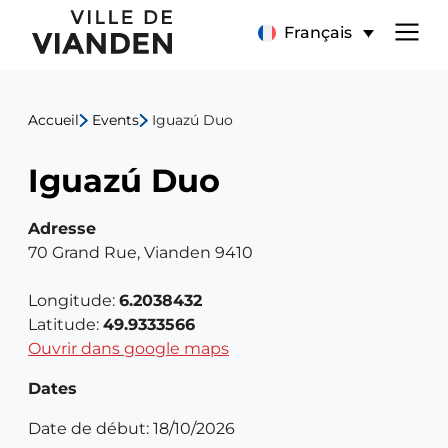
Iguazú
Menu
Français
Duo
de
Accueil
Events
Iguazú Duo
navigation
Iguazú Duo
principal
Adresse
70 Grand Rue, Vianden 9410
Longitude:
6.2038432
Latitude:
49.9333566
Ouvrir dans google maps
Dates
Date de début: 18/10/2026