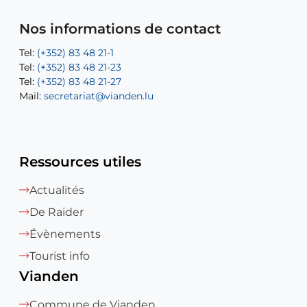
Tel:
Mail:
Tel:
(+352) 83 48 21-24
(+352) 83 48 21-51
aisha.abdullah@vianden.lu
Mail:
Tel:
Tel:
(+352) 83 48 21-31
Permanence (Fuite d’eau) : 83 48 21 61
recette@vianden.lu
Nos informations de contact
Mail:
Mail:
jos.coremans@vianden.lu
atelier@vianden.lu
Tel:
Tel:
(+352) 83 48 21-1
(+352) 83 48 21-20
Tel:
Tel:
(+352) 83 48 21-23
(+352) 83 48 21-22
Tel:
Mail:
(+352) 83 48 21-27
sofia.carvalho@vianden.lu
Mail:
Mail:
secretariat@vianden.lu
diane.storn@vianden.lu
Ressources utiles
Actualités
De Raider
Évènements
Tourist info
Vianden
Commune de Vianden